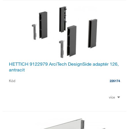
HETTICH 9122979 ArciTech DesignSide adaptér 126,
antracit
Kód
226174
více