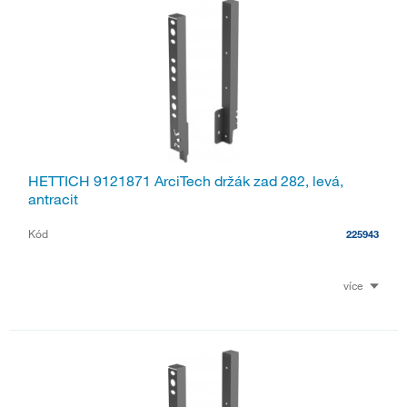
HETTICH 9121871 ArciTech držák zad 282, levá,
antracit
Kód
225943
více