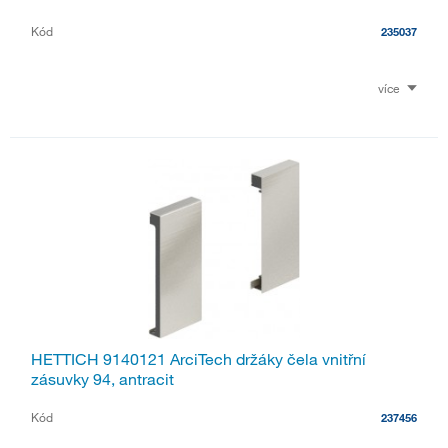
Kód
235037
více
HETTICH 9140121 ArciTech držáky čela vnitřní
zásuvky 94, antracit
Kód
237456