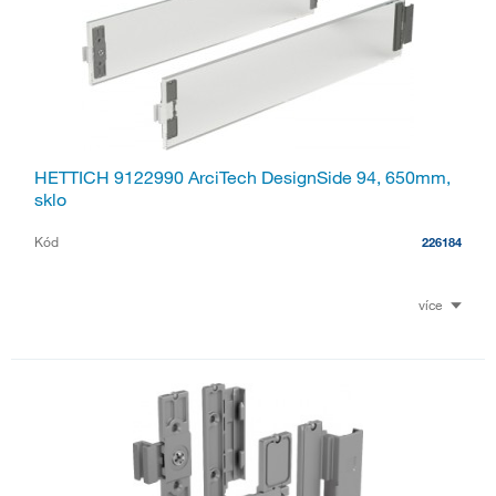
HETTICH 9122990 ArciTech DesignSide 94, 650mm,
sklo
Kód
226184
více