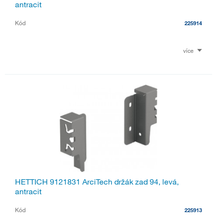
antracit
Kód
225914
více
HETTICH 9121831 ArciTech držák zad 94, levá,
antracit
Kód
225913