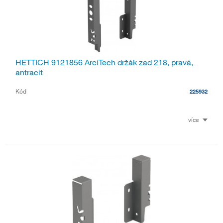
HETTICH 9121856 ArciTech držák zad 218, pravá,
antracit
Kód
225932
více