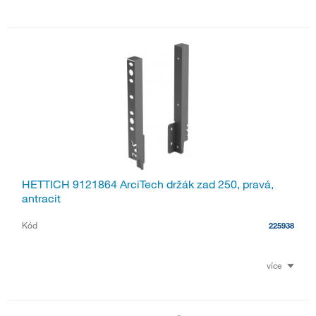
HETTICH 9121864 ArciTech držák zad 250, pravá,
antracit
Kód
225938
více