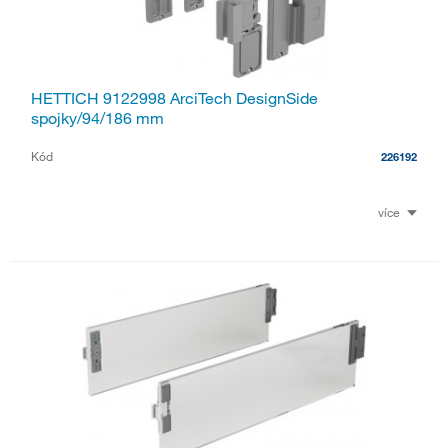
HETTICH 9122998 ArciTech DesignSide
spojky/94/186 mm
Kód
226192
více