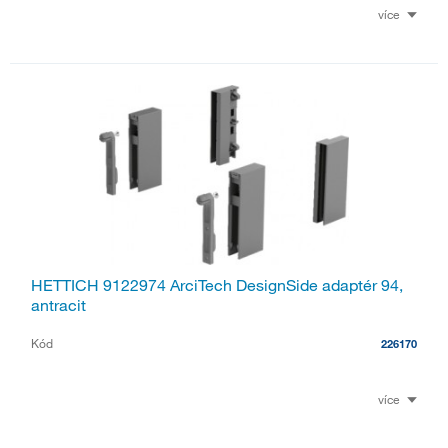
více
HETTICH 9122974 ArciTech DesignSide adaptér 94,
antracit
Kód
226170
více