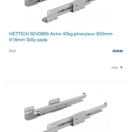
HETTICH 9240895 Actro 40kg plnovýsuv 650mm
tl18mm SiSy sada
Kód
352646
více