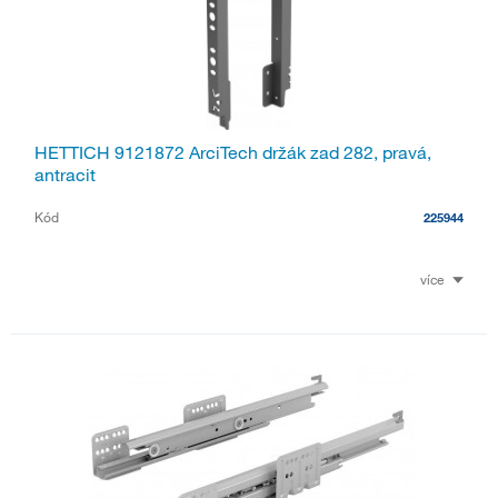
HETTICH 9121872 ArciTech držák zad 282, pravá,
antracit
Kód
225944
více