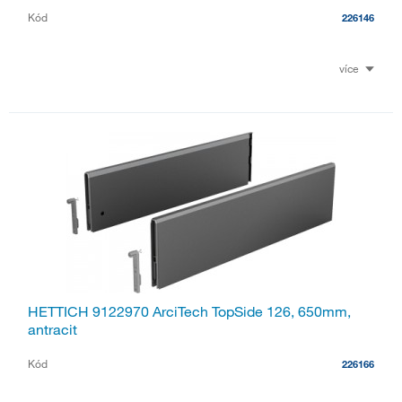
Kód
226146
více
HETTICH 9122970 ArciTech TopSide 126, 650mm,
antracit
Kód
226166