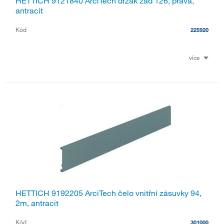
HETTICH 9121840 ArciTech držák zad 126, pravá,
antracit
Kód
225920
více
HETTICH 9192205 ArciTech čelo vnitřní zásuvky 94,
2m, antracit
Kód
301000