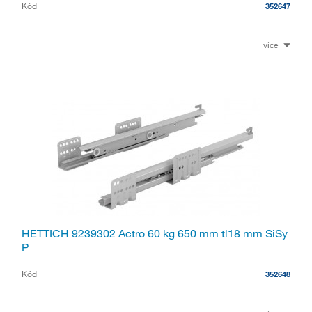
Kód
352647
více
HETTICH 9239302 Actro 60 kg 650 mm tl18 mm SiSy
P
Kód
352648