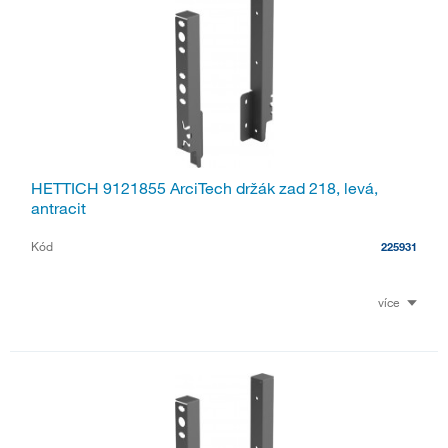
HETTICH 9121855 ArciTech držák zad 218, levá,
antracit
Kód
225931
více