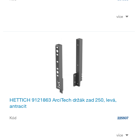
více
HETTICH 9121863 ArciTech držák zad 250, levá,
antracit
Kód
225937
více