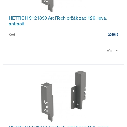
HETTICH 9121839 ArciTech držák zad 126, levá,
antracit
Kód
225919
více