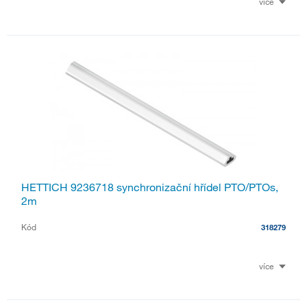
více
HETTICH 9236718 synchronizační hřídel PTO/PTOs,
2m
Kód
318279
více