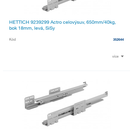
HETTICH 9239299 Actro celovýsuv, 650mm/40kg,
bok 18mm, levá, SiSy
Kód
352644
více