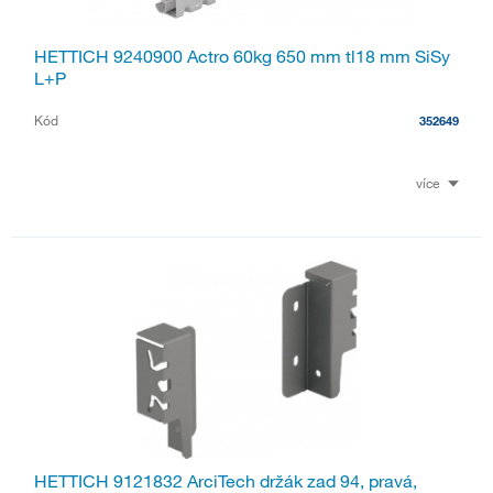
HETTICH 9240900 Actro 60kg 650 mm tl18 mm SiSy
L+P
Kód
352649
více
HETTICH 9121832 ArciTech držák zad 94, pravá,