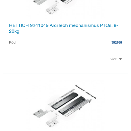
HETTICH 9241049 ArciTech mechanismus PTOs, 8-
20kg
Kód
352768
více