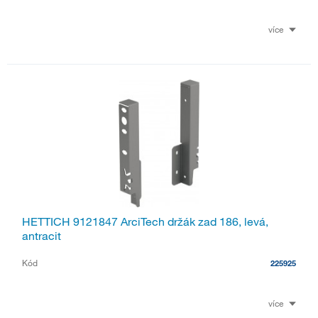
více
HETTICH 9121847 ArciTech držák zad 186, levá,
antracit
Kód
225925
více