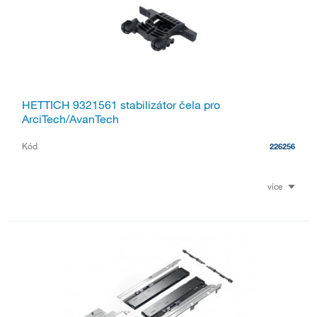
HETTICH 9321561 stabilizátor čela pro
ArciTech/AvanTech
Kód
226256
více