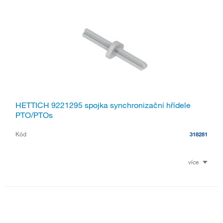
HETTICH 9221295 spojka synchronizační hřídele
PTO/PTOs
Kód
318281
více