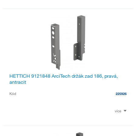
HETTICH 9121848 ArciTech držák zad 186, pravá,
antracit
Kód
225926
více