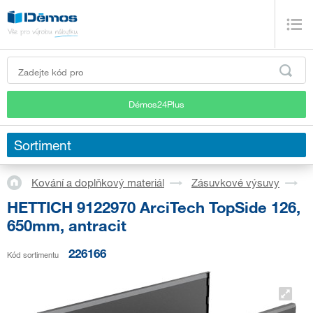
Démos24Plus
Sortiment
Kování a doplňkový materiál
Zásuvkové výsuvy
S
HETTICH 9122970 ArciTech TopSide 126,
650mm, antracit
226166
Kód sortimentu