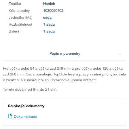
Značka
Hettich
Kód skupiny
1020050402
Jednotka (MJ)
sada
Rozbalitelnost
1 sada
Balení
1 sada
Popis a parametry
Pro výšku boků 94 a výšku zad 218 mm a pro výšku boků 126 a výšku
zad 250 mm. Sada obsahuje: TopSide levý a pravý včetně příchytek čela
k zaražení a k našroubování. Povrchová úprava antracit.
Termín dodání od 8-ti do 21 dní.
Související dokumenty
Dokumentace