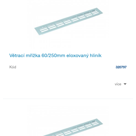
Větrací mřížka 60/250mm eloxovaný hliník
Kód
320797
více