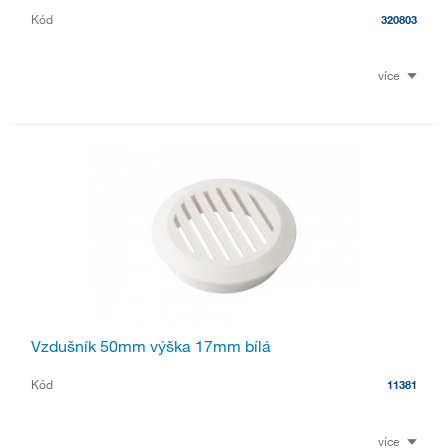
Kód
320803
více
Vzdušník 50mm výška 17mm bílá
Kód
11381
více