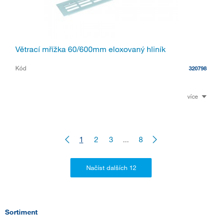
Větrací mřížka 60/600mm eloxovaný hliník
Kód
320798
více
1
2
3
...
8
Sortiment