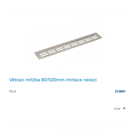
Větrací mřížka 80/500mm imitace nerezi
Kód
313691
více