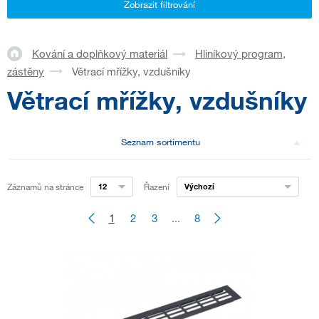
Zobrazit filtrování
Kování a doplňkový materiál
Hliníkový program,
zástěny
Větrací mřížky, vzdušníky
Větrací mřížky, vzdušníky
Seznam sortimentu
Záznamů na stránce
12
Řazení
Výchozí
1
2
3
...
8