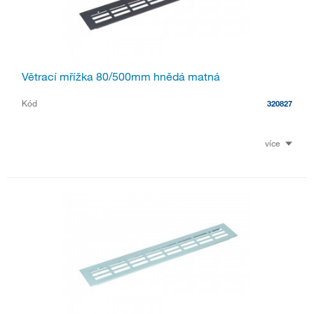
Větrací mřížka 80/500mm hnědá matná
Kód
320827
více