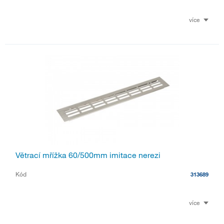
více
Větrací mřížka 60/500mm imitace nerezi
Kód
313689
více