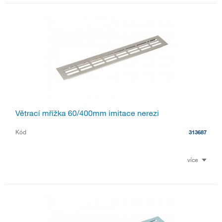
Větrací mřížka 60/400mm imitace nerezi
Kód
313687
více