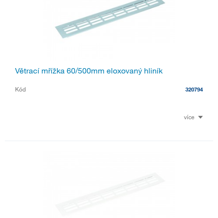
Větrací mřížka 60/500mm eloxovaný hliník
Kód
320794
více