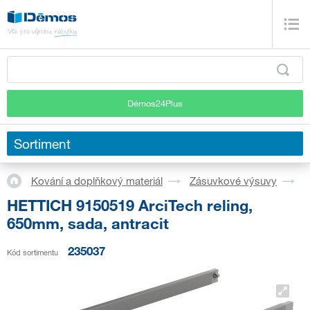
Démos24Plus
Sortiment
Kování a doplňkový materiál
Zásuvkové výsuvy
S
HETTICH 9150519 ArciTech reling,
650mm, sada, antracit
235037
Kód sortimentu