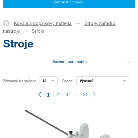
Zobrazit filtrování
Kování a doplňkový materiál
Stroje, nářadí a
nástroje
Stroje
Stroje
Seznam sortimentu
Záznamů na stránce
12
Řazení
Výchozí
1
2
3
...
21