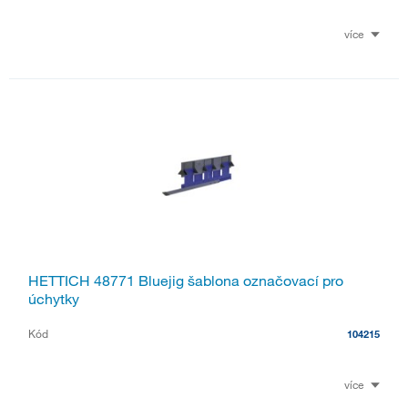
více
HETTICH 48771 Bluejig šablona označovací pro
úchytky
Kód
104215
více