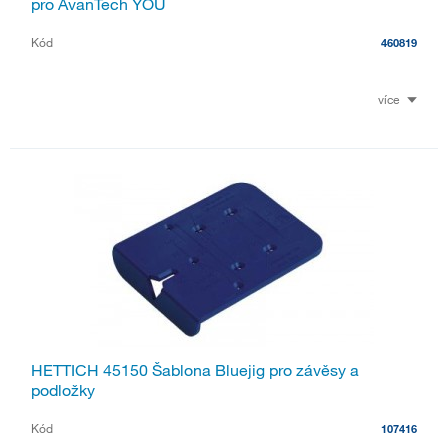
pro AvanTech YOU
Kód
460819
více
HETTICH 45150 Šablona Bluejig pro závěsy a
podložky
Kód
107416