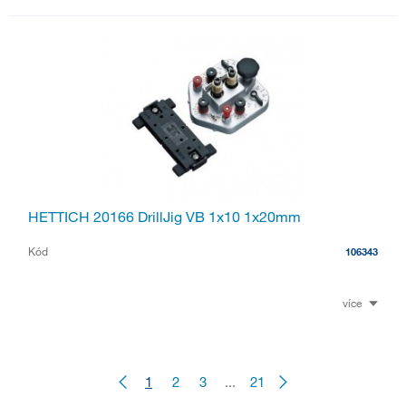
HETTICH 20166 DrillJig VB 1x10 1x20mm
Kód
106343
více
1
2
3
...
21