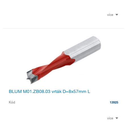
více
BLUM M01.ZB08.03 vrták D=8x57mm L
Kód
13925
více