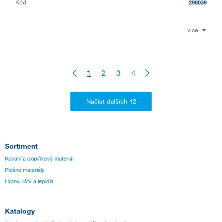
Kód
298039
více
1
2
3
4
Sortiment
Kování a doplňkový materiál
Plošné materiály
Hrany, lišty a lepidla
Katalogy