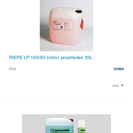
RIEPE LP 163/93 čistící prostředek 30L
Kód
153964
více