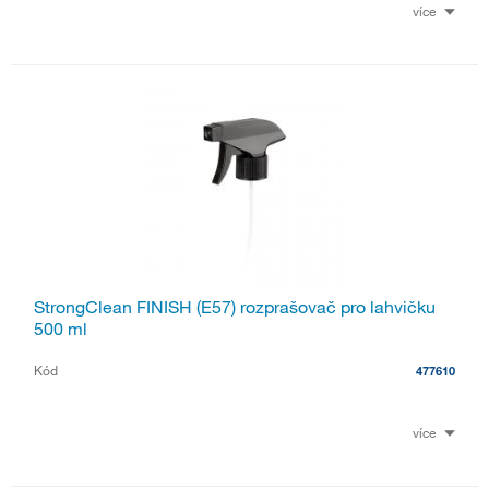
více
StrongClean FINISH (E57) rozprašovač pro lahvičku
500 ml
Kód
477610
více