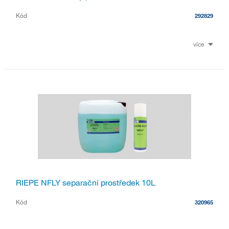
Kód
292829
více
RIEPE NFLY separační prostředek 10L
Kód
320965