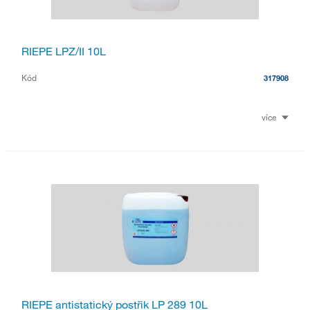
RIEPE LPZ/II 10L
Kód
317908
více
RIEPE antistatický postřik LP 289 10L