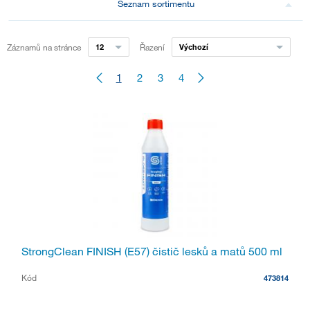
Seznam sortimentu
Záznamů na stránce
12
Řazení
Výchozí
1
2
3
4
StrongClean FINISH (E57) čistič lesků a matů 500 ml
Kód
473814