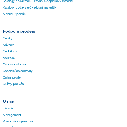
Katalogy dodavatelů - kování a doplňkový materiál
Katalogy dodavatelů - plošné materiály
Manuál k portálu
Podpora prodeje
Ceníky
Návody
Certifikáty
Aplikace
Doprava až k vám
Speciální objednávky
Online prodej
Služby pro vás
O nás
Historie
Management
Vize a mise společnosti