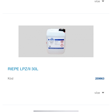
více
RIEPE LPZ/II 30L
Kód
259863
více