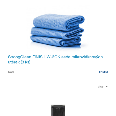
StrongClean FINISH W-3CK sada mikrovláknových
utěrek (3 ks)
Kód
479353
více