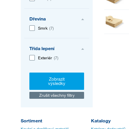
Dřevina
Smrk
(7)
Třída lepení
Exteriér
(7)
Zobrazit
výsledky
Zrušit všechny filtry
Sortiment
Katalogy
Kování a doplňkový materiál
Katalogy dodavatelů -