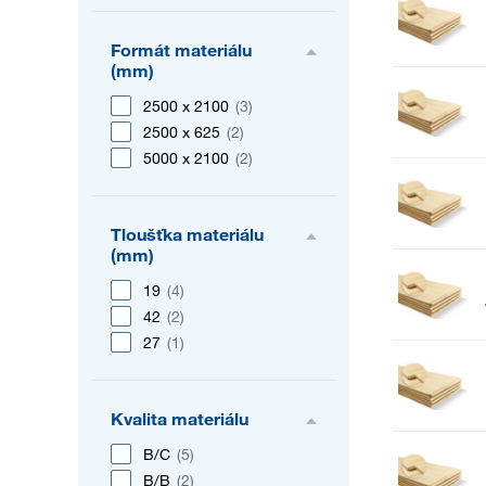
Formát materiálu
(mm)
2500 x 2100
(3)
2500 x 625
(2)
5000 x 2100
(2)
Tloušťka materiálu
(mm)
19
(4)
42
(2)
27
(1)
Kvalita materiálu
B/C
(5)
B/B
(2)