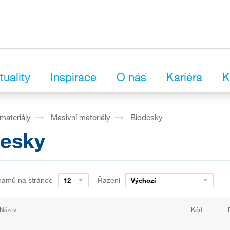
tuality
Inspirace
O nás
Kariéra
K
materiály
Masivní materiály
Biodesky
desky
namů na stránce
Řazení
12
Výchozí
Název
Kód