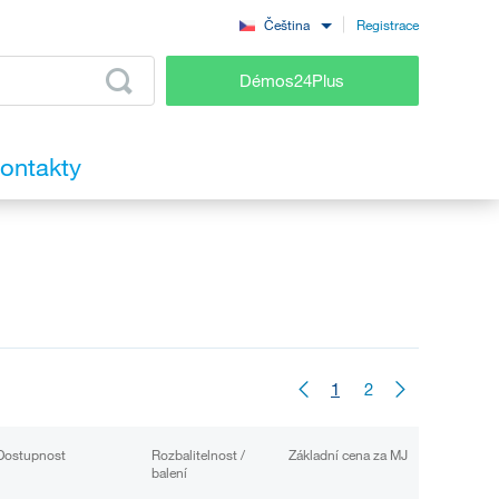
Registrace
Čeština
Démos24Plus
ontakty
1
2
Dostupnost
Rozbalitelnost /
Základní cena za MJ
balení