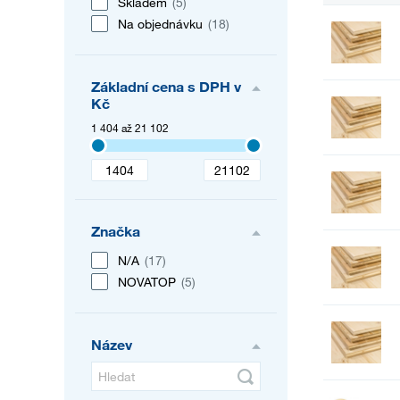
Skladem
(5)
Na objednávku
(18)
Základní cena s DPH v
Kč
1 404 až 21 102
Značka
N/A
(17)
NOVATOP
(5)
Název