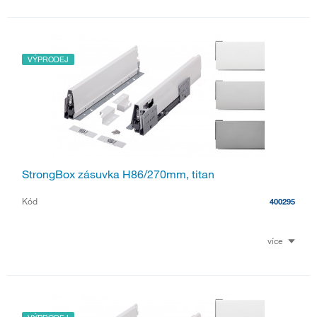
VÝPRODEJ
StrongBox zásuvka H86/270mm, titan
Kód
400295
více