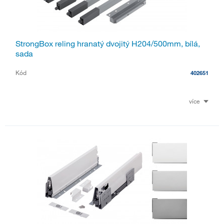
StrongBox reling hranatý dvojitý H204/500mm, bílá,
sada
Kód
402651
více