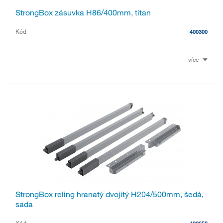
StrongBox zásuvka H86/400mm, titan
Kód
400300
více
StrongBox reling hranatý dvojitý H204/500mm, šedá,
sada