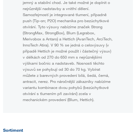
jemný a stabilní chod. Je také možné je doplnit o
nejrůznější nadstavby a vnitřní dělení.
Samozřejmostí je integrované tlumení, případně
push (Tip-on; P2O) mechanika pro bezúchytkové
otvírání. Tyto výsuvy nabízíme značek Strong
(StrongMax, StrongBox), Blum (Legrabox,
Merivobox a Antaro) a Hettich (AvanTech, ArciTech,
InnoTech Atira). V 90 % se jedná o celovýsuvy (v
případě Hettich je možné použít i částečný výsuv)
v délkách od 270 do 650 mm s nejrůznějšími
výškami bočnic a nadstaveb. Nosnosti těchto
výsuvů se pohybují od 30 do 70 kg. Vybírat
můžete z barevných provedení bílá, šedá, černá,
antracit, nerez. Pro náročnější zákazníky nabízíme
variantu kombinace dvou pohybů (bezúchytkové
otvírání s tlumením při zavírání) zcela v
mechanickém provedení (Blum, Hettich).
Sortiment