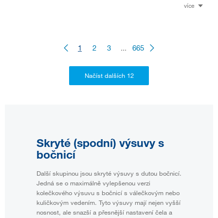
více
1
2
3
...
665
Skryté (spodní) výsuvy s
bočnicí
Další skupinou jsou skryté výsuvy s dutou bočnicí.
Jedná se o maximálně vylepšenou verzi
kolečkového výsuvu s bočnicí s válečkovým nebo
kuličkovým vedením. Tyto výsuvy mají nejen vyšší
nosnost, ale snazší a přesnější nastavení čela a