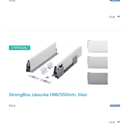
Kód
402658
více
VÝPRODEJ
StrongBox zásuvka H86/350mm, titan
Kód
400299
více