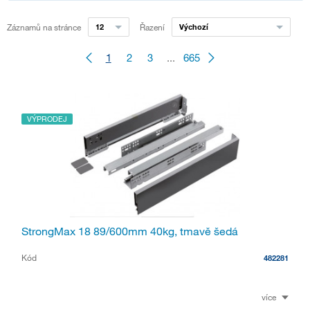
Záznamů na stránce
12
Řazení
Výchozí
1
2
3
...
665
VÝPRODEJ
StrongMax 18 89/600mm 40kg, tmavě šedá
Kód
482281
více