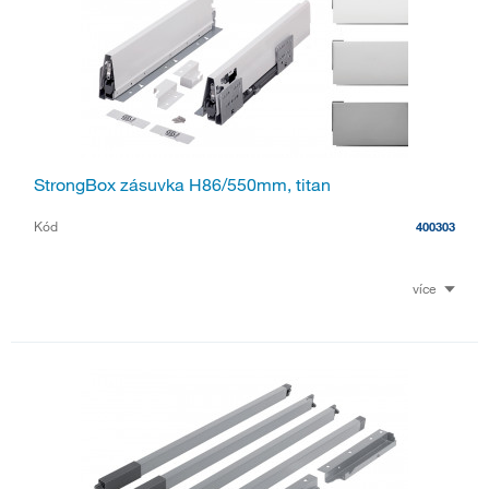
StrongBox zásuvka H86/550mm, titan
Kód
400303
více