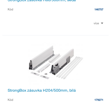
Kód
146757
více
StrongBox zásuvka H204/500mm, bílá
Kód
179271