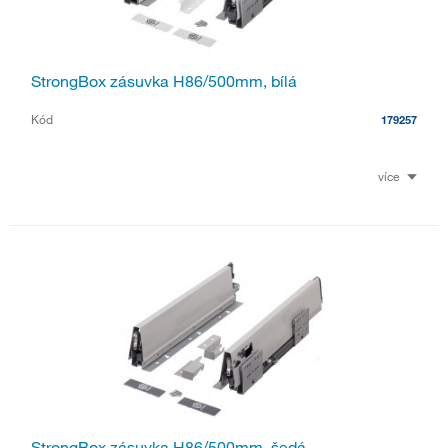
StrongBox zásuvka H86/500mm, bílá
Kód
179257
více
StrongBox zásuvka H86/500mm, šedá