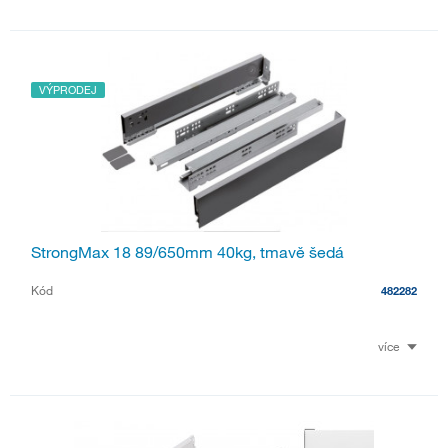
VÝPRODEJ
StrongMax 18 89/650mm 40kg, tmavě šedá
Kód
482282
více