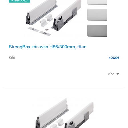
VÝPRODEJ
StrongBox zásuvka H86/300mm, titan
Kód
400296
více