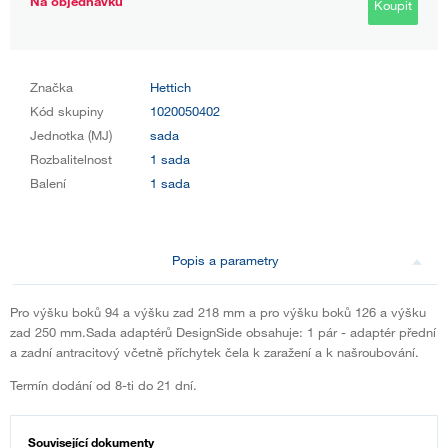
Na objednávku
Koupit
Značka
Hettich
Kód skupiny
1020050402
Jednotka (MJ)
sada
Rozbalitelnost
1 sada
Balení
1 sada
Popis a parametry
Pro výšku boků 94 a výšku zad 218 mm a pro výšku boků 126 a výšku
zad 250 mm.Sada adaptérů DesignSide obsahuje: 1 pár - adaptér přední
a zadní antracitový včetně příchytek čela k zaražení a k našroubování.
Termín dodání od 8-ti do 21 dní.
Související dokumenty