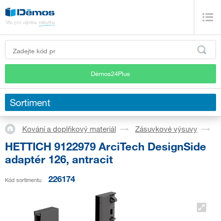
Démos24Plus
Sortiment
Kování a doplňkový materiál
Zásuvkové výsuvy
S
HETTICH 9122979 ArciTech DesignSide
adaptér 126, antracit
226174
Kód sortimentu