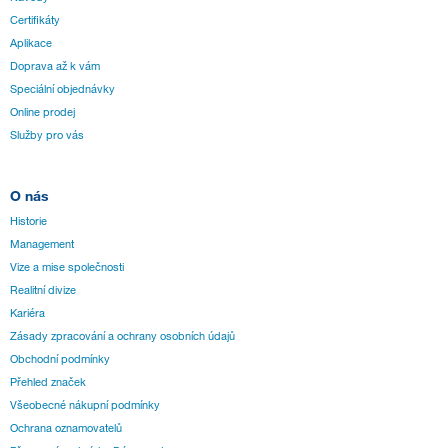
Certifikáty
Aplikace
Doprava až k vám
Speciální objednávky
Online prodej
Služby pro vás
O nás
Historie
Management
Vize a mise společnosti
Realitní divize
Kariéra
Zásady zpracování a ochrany osobních údajů
Obchodní podmínky
Přehled značek
Všeobecné nákupní podmínky
Ochrana oznamovatelů