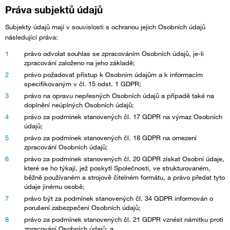
Práva subjektů údajů
Subjekty údajů mají v souvislosti s ochranou jejich Osobních údajů
následující práva:
právo odvolat souhlas se zpracováním Osobních údajů, je-li
zpracování založeno na jeho základě;
právo požadovat přístup k Osobním údajům a k informacím
specifikovaným v čl. 15 odst. 1 GDPR;
právo na opravu nepřesných Osobních údajů a případě také na
doplnění neúplných Osobních údajů;
právo za podmínek stanovených čl. 17 GDPR na výmaz Osobních
údajů;
právo za podmínek stanovených čl. 18 GDPR na omezení
zpracování Osobních údajů;
právo za podmínek stanovených čl. 20 GDPR získat Osobní údaje,
které se ho týkají, jež poskytl Společnosti, ve strukturovaném,
běžně používaném a strojově čitelném formátu, a právo předat tyto
údaje jinému osobě;
právo být za podmínek stanovených čl. 34 GDPR informován o
porušení zabezpečení Osobních údajů;
právo za podmínek stanovených čl. 21 GDPR vznést námitku proti
zpracování Osobních údajů; a