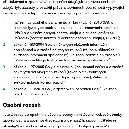
při získávání a zpracovávání osobních údajů jako správce osobních
údajů. Tyto Zásady provádějí práva a povinnosti Společnosti vyplývající
zejména z následujících obecně závazných právních předpisů:
nařízení Evropského parlamentu a Rady (EU) č. 2016/679, o
ochraně fyzických osob v souvislosti se zpracováním osobních
údajů a o volném pohybu těchto údajů a o zrušení směrnice
95/46/ES (obecné nařízení o ochraně osobních údajů) („
GDPR
“);
zákon č. 480/2004 Sb., o některých službách informační
společnosti a o změně některých zákonů (zákon o některých
službách informační společnosti), ve znění pozdějších předpisů
(„
Zákon o některých službách informační společnosti
“); a
zákon č. 127/2005 Sb., o elektronických komunikacích a o změně
některých souvisejících zákonů (zákon o elektronických
komunikacích), ve znění pozdějších předpisů („
Zákon o
elektronických komunikacích
“).
zákon č. 110/2019 Sb., o zpracování osobních údajů, ve znění
pozdějších předpisů.
Osobní rozsah
Tyto Zásady se uplatní na všechny osoby navštěvující webové stránky
Společnosti www.demos-trade.com a demos24plus.com („
Webové
stránky
“) a všechny zákazníky Společnosti („
Subjekty údajů
“).