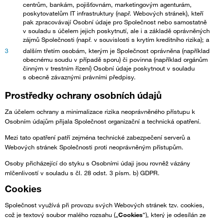
centrům, bankám, pojišťovnám, marketingovým agenturám,
poskytovatelům IT infrastruktury (např. Webových stránek), kteří
pak zpracovávají Osobní údaje pro Společnost nebo samostatně
v souladu s účelem jejich poskytnutí, ale i a základě oprávněných
zájmů Společnosti (např. v souvislosti s krytím kreditního rizika); a
dalším třetím osobám, kterým je Společnost oprávněna (například
obecnému soudu v případě sporu) či povinna (například orgánům
činným v trestním řízení) Osobní údaje poskytnout v souladu
s obecně závaznými právními předpisy.
Prostředky ochrany osobních údajů
Za účelem ochrany a minimalizace rizika neoprávněného přístupu k
Osobním údajům přijala Společnost organizační a technická opatření.
Mezi tato opatření patří zejména technické zabezpečení serverů a
Webových stránek Společnosti proti neoprávněným přístupům.
Osoby přicházející do styku s Osobními údaji jsou rovněž vázány
mlčenlivostí v souladu s čl. 28 odst. 3 písm. b) GDPR.
Cookies
Společnost využívá při provozu svých Webových stránek tzv. cookies,
což je textový soubor malého rozsahu („
Cookies
“), který je odesílán ze