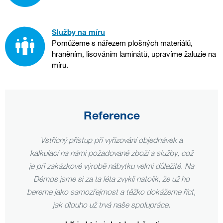
Služby na míru
Pomůžeme s nářezem plošných materiálů,
hraněním, lisováním laminátů, upravíme žaluzie na
míru.
Reference
ístup při vyřizování objednávek a
Oceňujeme rychlo
ámi požadované zboží a služby, což
é výrobě nábytku velmi důležité. Na
za ta léta zvykli natolik, že už ho
mozřejmost a těžko dokážeme říct,
Četmír
uho už trvá naše spolupráce.
Kontrast Inte