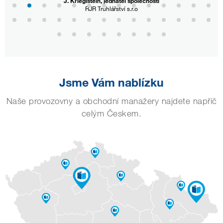
ieglstein, jednatel společnosti
RJR Truhlářství s.r.o
Jsme Vám nablízku
Naše provozovny a obchodní manažery najdete napříč
celým Českem.