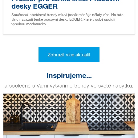
desky EGGER
Současné interiérové trendy mluví jasně: méně je někdy více. Na tuto
vlnu navazují tenké pracovní desky EGGER, které v sobě spojují
vysokou mechanicko...
Zobrazit více aktualit
Inspirujeme...
a společně s Vámi vytváříme trendy ve světě nábytku.