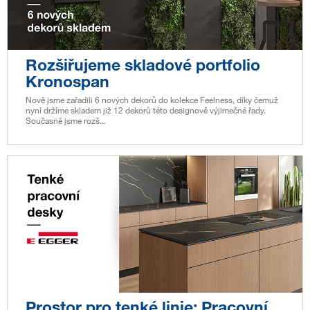
Rozšiřujeme skladové portfolio
Kronospan
Nově jsme zařadili 6 nových dekorů do kolekce Feelness, díky čemuž
nyní držíme skladem již 12 dekorů této designově výjimečné řady.
Současně jsme rozš...
Prostor pro tenké linie: Pracovní