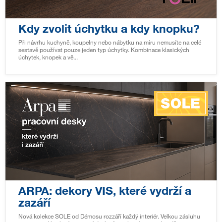
Kdy zvolit úchytku a kdy knopku?
Při návrhu kuchyně, koupelny nebo nábytku na míru nemusíte na celé
sestavě používat pouze jeden typ úchytky. Kombinace klasických
úchytek, knopek a vě...
ARPA: dekory VIS, které vydrží a
zazáří
Nová kolekce SOLE od Démosu rozzáří každý interiér. Velkou zásluhu