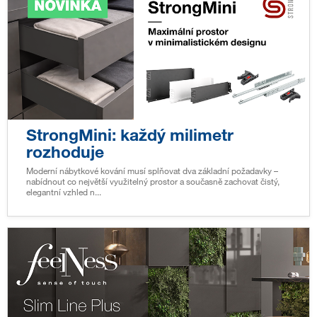
StrongMini: každý milimetr
rozhoduje
Moderní nábytkové kování musí splňovat dva základní požadavky –
nabídnout co největší využitelný prostor a současně zachovat čistý,
elegantní vzhled n...