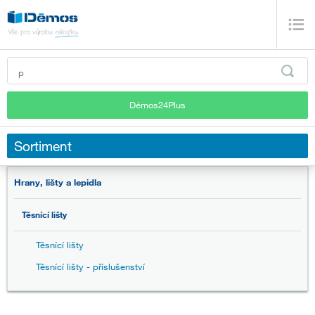
Démos24Plus
Sortiment
Hrany, lišty a lepidla
Těsnící lišty
Těsnící lišty
Těsnící lišty - příslušenství