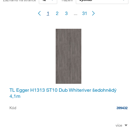
1
2
3
...
31
TL Egger H1313 ST10 Dub Whiteriver šedohnědý
4,1m
Kód
399432
více