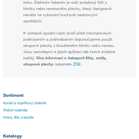
linku. Efektním řešením je sokl potažený fólií z
hliníku nebo nerezového plechu, který designově
naváže na vybavení kuchyně nerezovými
spotřebiči.
K ochraně spodní části dveří před mechanickým
poškozením a poškrábáním doporučujeme použít
okopové plechy z broušeného hliníku nebo nerezu.
Jsou samolepicí a jejich aplikaci tak hravě zvládne
každý.
Více informací o kategorii lišty, sokly,
okopové plechy
naleznete
ZDE.
Sortiment
Kování a doplňkový materiál
Plošné materiály
Hrany, lišty a lepidla
Katalogy