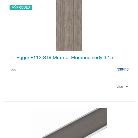
VÝPRODEJ
TL Egger F112 ST9 Mramor Florence šedý 4,1m
Kód
399448
více