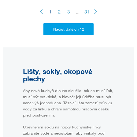
1
2
3
...
31
Lišty, sokly, okopové
plechy
Aby nová kuchyň dlouho sloužila, tak se musí líbit,
musí být praktická, a hlavně: její údržba musí být
nanejvýš jednoduchá. Těsnicí lišta zamezí průniku
vody za linku a chrání samotnou pracovní desku
před poškozením.
Upevněním soklu na nožky kuchyňské linky
zabráníte vodě a nečistotám, aby vnikaly pod