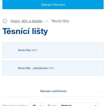
Zobrazit filtrování
Hrany, lišty a lepidla
Těsnící lišty
Těsnící lišty
Těsnící lišty
(207)
Těsnící lišty - příslušenství
(161)
Seznam sortimentu
Záznamů na stránce
12
Řazení
Výchozí