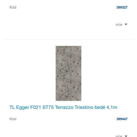
Kód
399327
více
TL Egger F021 ST75 Terrazzo Triestino šedé 4,1m
Kód
399447
více