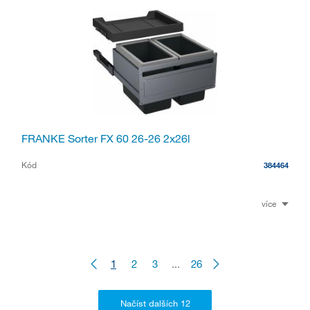
FRANKE Sorter FX 60 26-26 2x26l
Kód
384464
více
1
2
3
...
26