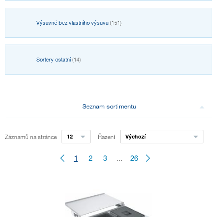
Výsuvné bez vlastního výsuvu
(151)
Sortery ostatní
(14)
Seznam sortimentu
Záznamů na stránce
12
Řazení
Výchozí
1
2
3
...
26