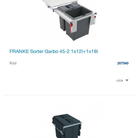
FRANKE Sorter Garbo 45-2 1x12l+1x18l
Kód
207560
více