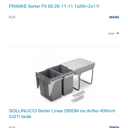
FRANKE Sorter FX 60 26-11-11 1x26l+2x11l
Kód
384465
více
GOLLINUCCI Sorter Linea 290DM na dvířko 400mm
2x21l šedá
Kód
289654