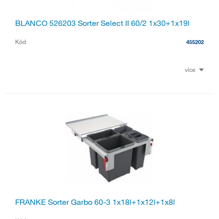
BLANCO 526203 Sorter Select II 60/2 1x30+1x19l
Kód
455202
více
FRANKE Sorter Garbo 60-3 1x18l+1x12l+1x8l