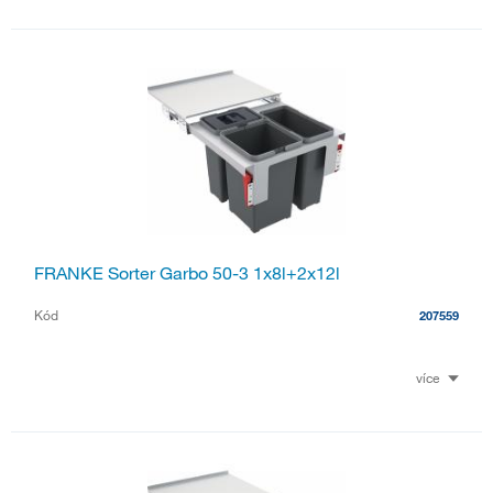
FRANKE Sorter Garbo 50-3 1x8l+2x12l
Kód
207559
více