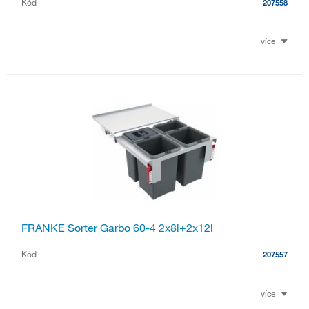
Kód
207558
více
FRANKE Sorter Garbo 60-4 2x8l+2x12l
Kód
207557
více