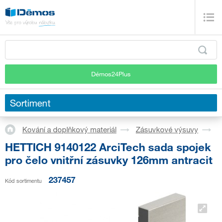
Démos24Plus
Sortiment
Kování a doplňkový materiál
Zásuvkové výsuvy
S
HETTICH 9140122 ArciTech sada spojek
pro čelo vnitřní zásuvky 126mm antracit
237457
Kód sortimentu