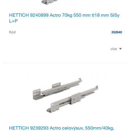
HETTICH 9240899 Actro 70kg 550 mm tl18 mm SiSy
L+P
Kód
352640
více
HETTICH 9239293 Actro celovýsuv, 550mm/40kg,