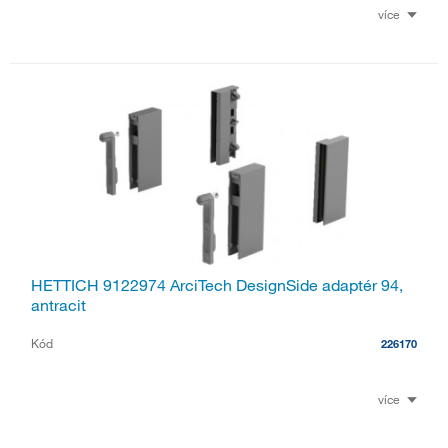
více
HETTICH 9122974 ArciTech DesignSide adaptér 94,
antracit
Kód
226170
více