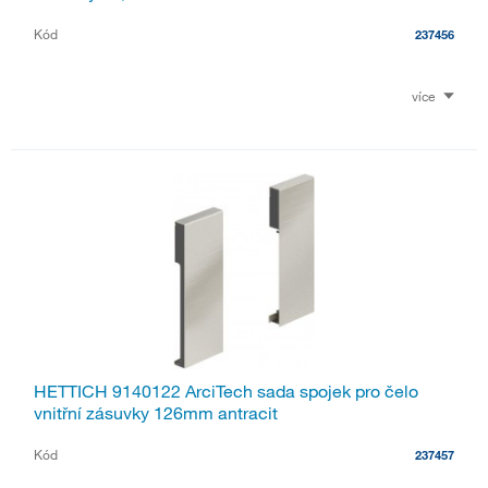
Kód
237456
více
HETTICH 9140122 ArciTech sada spojek pro čelo
vnitřní zásuvky 126mm antracit
Kód
237457