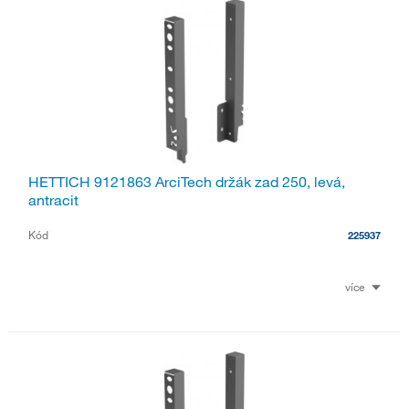
HETTICH 9121863 ArciTech držák zad 250, levá,
antracit
Kód
225937
více