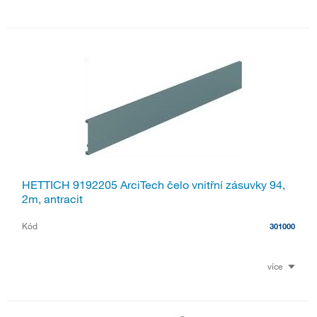
HETTICH 9192205 ArciTech čelo vnitřní zásuvky 94,
2m, antracit
Kód
301000
více