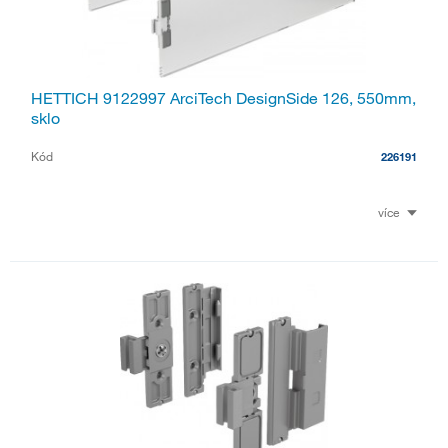
HETTICH 9122997 ArciTech DesignSide 126, 550mm,
sklo
Kód
226191
více