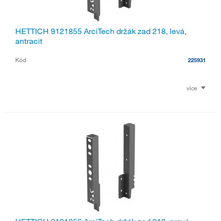
HETTICH 9121855 ArciTech držák zad 218, levá,
antracit
Kód
225931
více