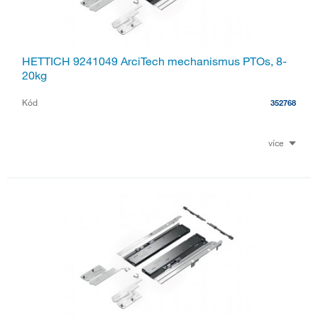
HETTICH 9241049 ArciTech mechanismus PTOs, 8-
20kg
Kód
352768
více