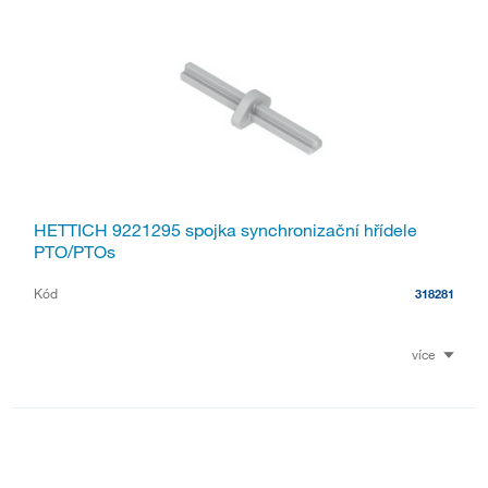
HETTICH 9221295 spojka synchronizační hřídele
PTO/PTOs
Kód
318281
více