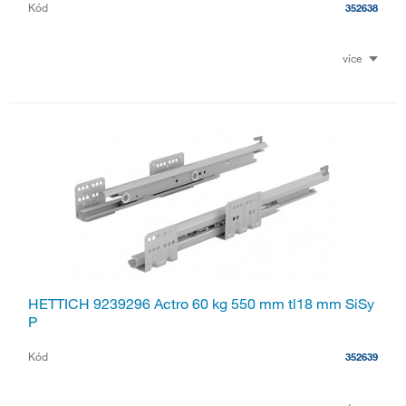
Kód
352638
více
HETTICH 9239296 Actro 60 kg 550 mm tl18 mm SiSy
P
Kód
352639