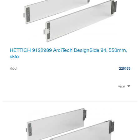
HETTICH 9122989 ArciTech DesignSide 94, 550mm,
sklo
Kód
226183
více