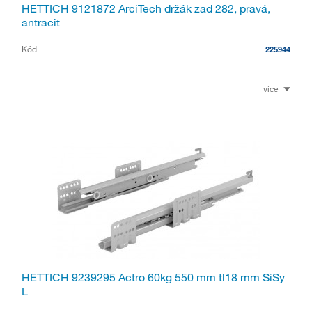
HETTICH 9121872 ArciTech držák zad 282, pravá,
antracit
Kód
225944
více
HETTICH 9239295 Actro 60kg 550 mm tl18 mm SiSy
L