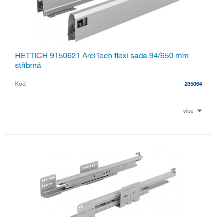
HETTICH 9150621 ArciTech flexi sada 94/650 mm
stříbrná
Kód
235064
více