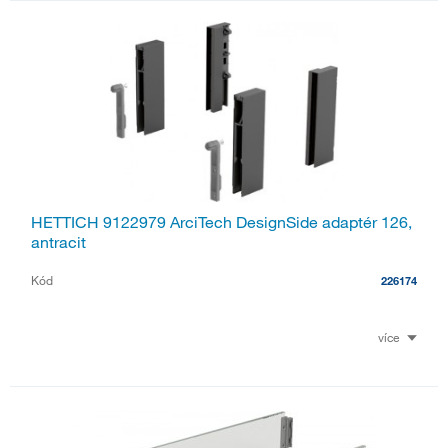
HETTICH 9122979 ArciTech DesignSide adaptér 126,
antracit
Kód
226174
více