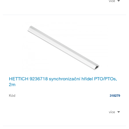
více
HETTICH 9236718 synchronizační hřídel PTO/PTOs,
2m
Kód
318279
více