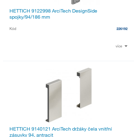
HETTICH 9122998 ArciTech DesignSide
spojky/94/186 mm
Kód
226192
více
HETTICH 9140121 ArciTech držáky čela vnitřní
zásuvky 94, antracit