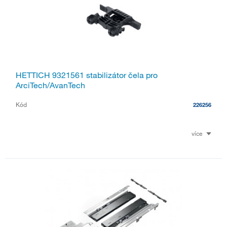
HETTICH 9321561 stabilizátor čela pro
ArciTech/AvanTech
Kód
226256
více