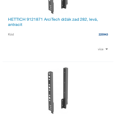
HETTICH 9121871 ArciTech držák zad 282, levá,
antracit
Kód
225943
více