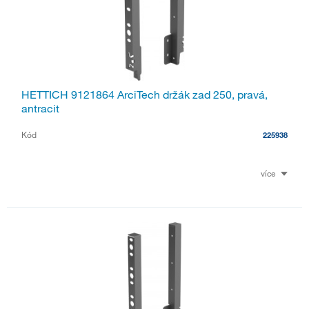
HETTICH 9121864 ArciTech držák zad 250, pravá,
antracit
Kód
225938
více