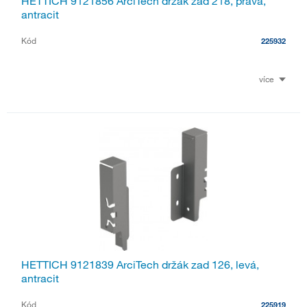
HETTICH 9121856 ArciTech držák zad 218, pravá,
antracit
Kód
225932
více
HETTICH 9121839 ArciTech držák zad 126, levá,
antracit
Kód
225919