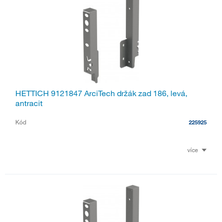
HETTICH 9121847 ArciTech držák zad 186, levá,
antracit
Kód
225925
více