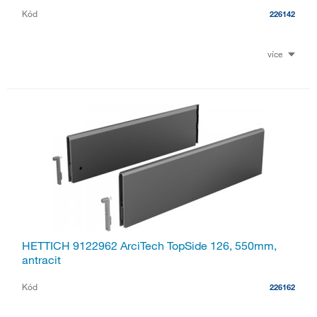
Kód
226142
více
HETTICH 9122962 ArciTech TopSide 126, 550mm,
antracit
Kód
226162