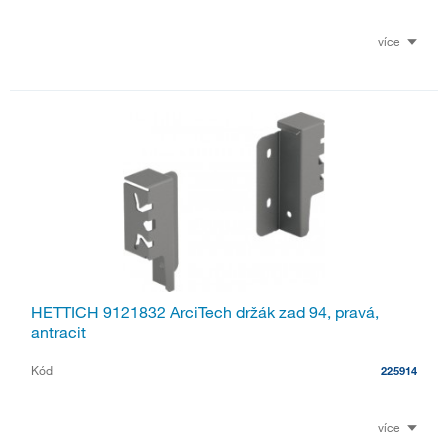
více
HETTICH 9121832 ArciTech držák zad 94, pravá,
antracit
Kód
225914
více