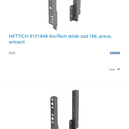
HETTICH 9121848 ArciTech držák zad 186, pravá,
antracit
Kód
225926
více