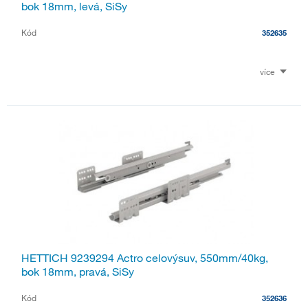
bok 18mm, levá, SiSy
Kód
352635
více
HETTICH 9239294 Actro celovýsuv, 550mm/40kg,
bok 18mm, pravá, SiSy
Kód
352636