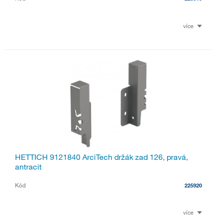
více
HETTICH 9121840 ArciTech držák zad 126, pravá,
antracit
Kód
225920
více