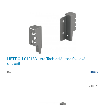
HETTICH 9121831 ArciTech držák zad 94, levá,
antracit
Kód
225913
více