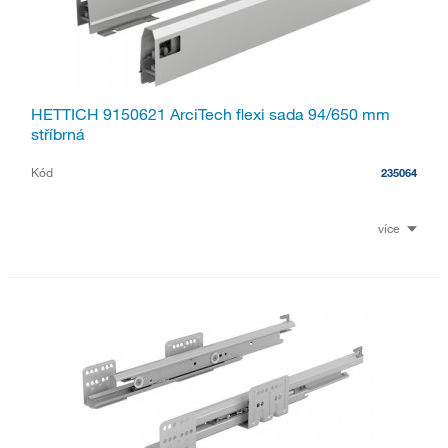
HETTICH 9150621 ArciTech flexi sada 94/650 mm
stříbrná
Kód
235064
více