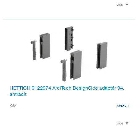
více
HETTICH 9122974 ArciTech DesignSide adaptér 94,
antracit
Kód
226170
více