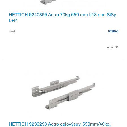
HETTICH 9240899 Actro 70kg 550 mm tl18 mm SiSy
L+P
Kód
352640
více
HETTICH 9239293 Actro celovýsuv, 550mm/40kg,