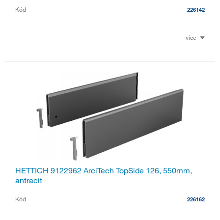
Kód
226142
více
HETTICH 9122962 ArciTech TopSide 126, 550mm,
antracit
Kód
226162