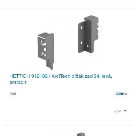
HETTICH 9121831 ArciTech držák zad 94, levá,
antracit
Kód
225913
více