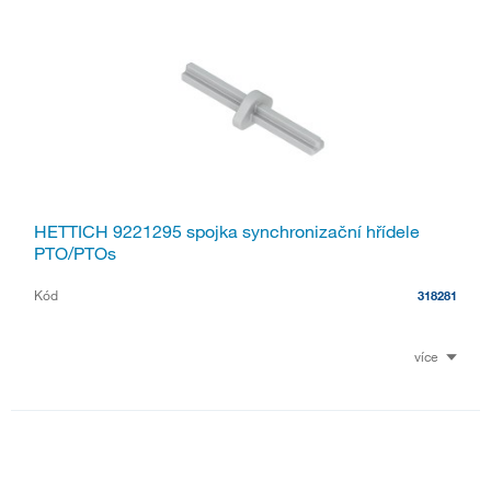
HETTICH 9221295 spojka synchronizační hřídele
PTO/PTOs
Kód
318281
více