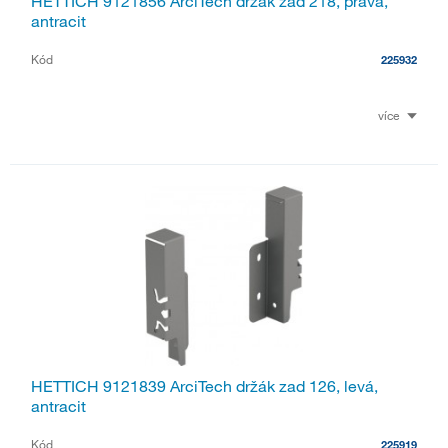
HETTICH 9121856 ArciTech držák zad 218, pravá,
antracit
Kód
225932
více
HETTICH 9121839 ArciTech držák zad 126, levá,
antracit
Kód
225919