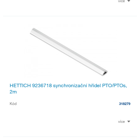
více
HETTICH 9236718 synchronizační hřídel PTO/PTOs,
2m
Kód
318279
více