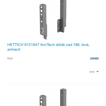
HETTICH 9121847 ArciTech držák zad 186, levá,
antracit
Kód
225925
více