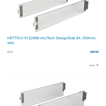
HETTICH 9122989 ArciTech DesignSide 94, 550mm,
sklo
Kód
226183
více