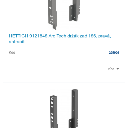
HETTICH 9121848 ArciTech držák zad 186, pravá,
antracit
Kód
225926
více