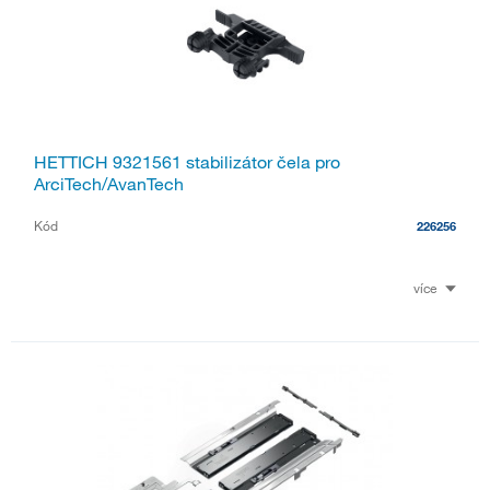
HETTICH 9321561 stabilizátor čela pro
ArciTech/AvanTech
Kód
226256
více