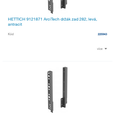
HETTICH 9121871 ArciTech držák zad 282, levá,
antracit
Kód
225943
více