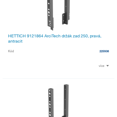
HETTICH 9121864 ArciTech držák zad 250, pravá,
antracit
Kód
225938
více