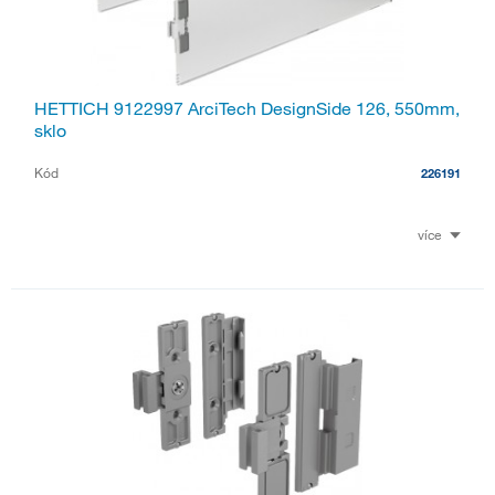
HETTICH 9122997 ArciTech DesignSide 126, 550mm,
sklo
Kód
226191
více