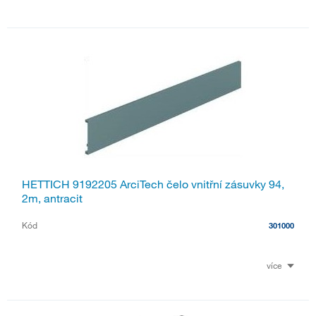
HETTICH 9192205 ArciTech čelo vnitřní zásuvky 94,
2m, antracit
Kód
301000
více