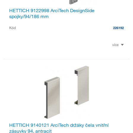
HETTICH 9122998 ArciTech DesignSide
spojky/94/186 mm
Kód
226192
více
HETTICH 9140121 ArciTech držáky čela vnitřní
zásuvky 94, antracit