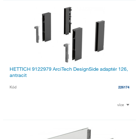
HETTICH 9122979 ArciTech DesignSide adaptér 126,
antracit
Kód
226174
více