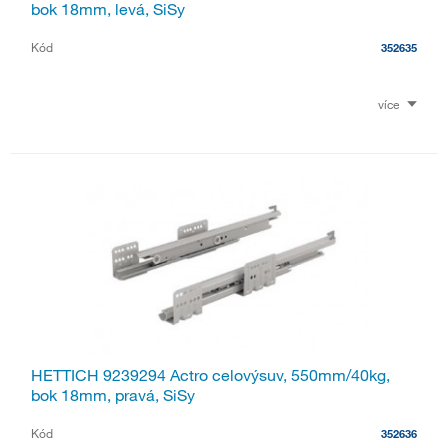
bok 18mm, levá, SiSy
Kód
352635
více
HETTICH 9239294 Actro celovýsuv, 550mm/40kg,
bok 18mm, pravá, SiSy
Kód
352636