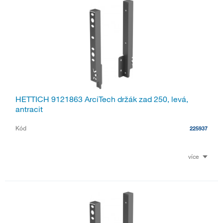
HETTICH 9121863 ArciTech držák zad 250, levá,
antracit
Kód
225937
více