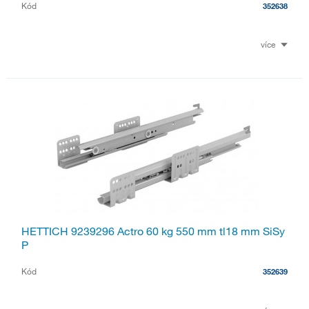
Kód
352638
více
HETTICH 9239296 Actro 60 kg 550 mm tl18 mm SiSy
P
Kód
352639