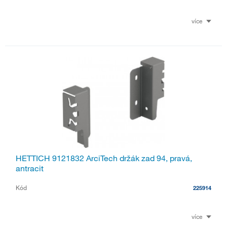
více
HETTICH 9121832 ArciTech držák zad 94, pravá,
antracit
Kód
225914
více