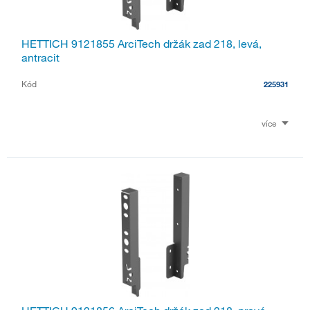
HETTICH 9121855 ArciTech držák zad 218, levá,
antracit
Kód
225931
více