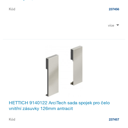
Kód
237456
více
HETTICH 9140122 ArciTech sada spojek pro čelo
vnitřní zásuvky 126mm antracit
Kód
237457