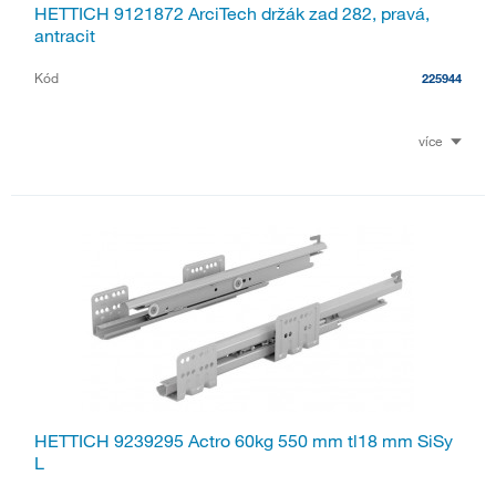
HETTICH 9121872 ArciTech držák zad 282, pravá,
antracit
Kód
225944
více
HETTICH 9239295 Actro 60kg 550 mm tl18 mm SiSy
L