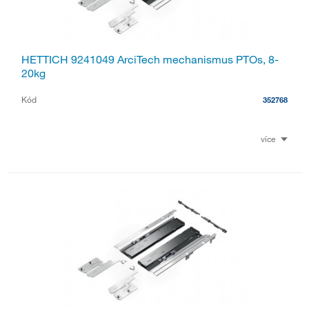
HETTICH 9241049 ArciTech mechanismus PTOs, 8-
20kg
Kód
352768
více