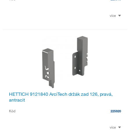
více
HETTICH 9121840 ArciTech držák zad 126, pravá,
antracit
Kód
225920
více