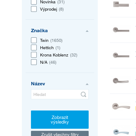
Novinka
(31)
Výprodej
(8)
Značka
Twin
(1650)
Hettich
(1)
Krona Koblenz
(32)
N/A
(46)
Název
Zobrazit
výsledky
Zrušit všechny filtry