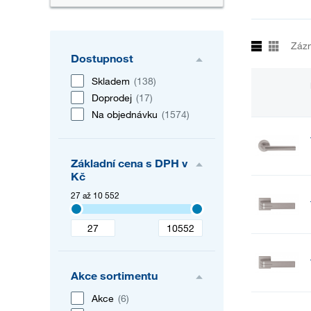
Záz
Dostupnost
Skladem
(138)
Doprodej
(17)
Na objednávku
(1574)
Základní cena s DPH v
Kč
27 až 10 552
Akce sortimentu
Akce
(6)