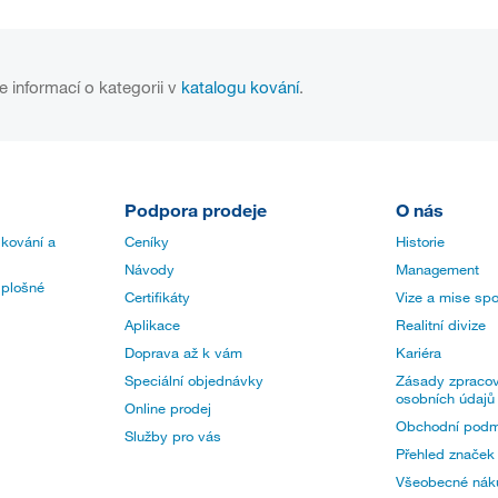
e informací o kategorii v
katalogu kování
.
Podpora prodeje
O nás
 kování a
Ceníky
Historie
Návody
Management
 plošné
Certifikáty
Vize a mise spo
Aplikace
Realitní divize
Doprava až k vám
Kariéra
Speciální objednávky
Zásady zpracov
osobních údajů
Online prodej
Obchodní podm
Služby pro vás
Přehled značek
Všeobecné nák