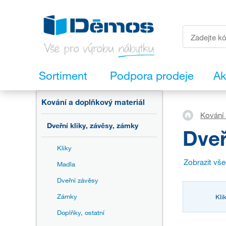
Sortiment
Podpora prodeje
Ak
Kování a doplňkový materiál
Kování 
Dveřní kliky, závěsy, zámky
Dveř
Kliky
Zobrazit vš
Madla
Dveřní závěsy
Zámky
Kli
Doplňky, ostatní