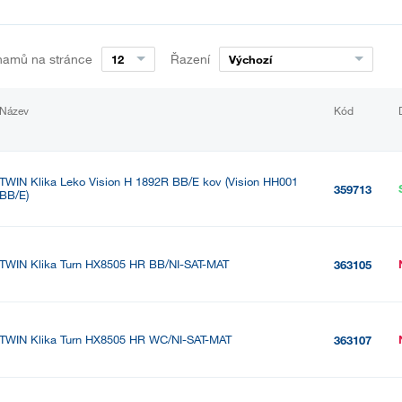
namů na stránce
Řazení
12
Výchozí
Název
Kód
TWIN Klika Leko Vision H 1892R BB/E kov (Vision HH001
359713
BB/E)
TWIN Klika Turn HX8505 HR BB/NI-SAT-MAT
363105
TWIN Klika Turn HX8505 HR WC/NI-SAT-MAT
363107