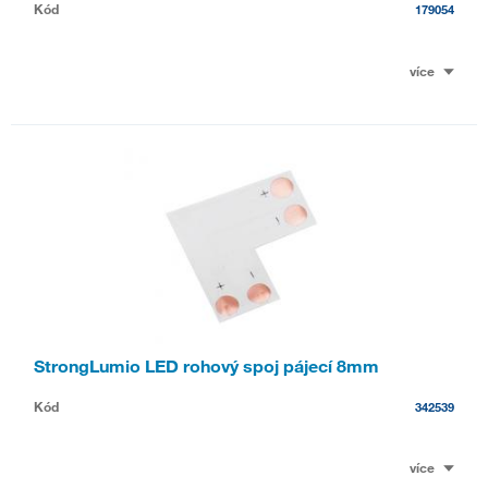
Kód
179054
více
StrongLumio LED rohový spoj pájecí 8mm
Kód
342539
více