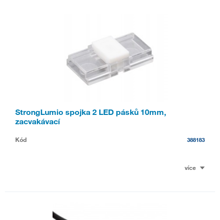
StrongLumio spojka 2 LED pásků 10mm,
zacvakávací
Kód
388183
více