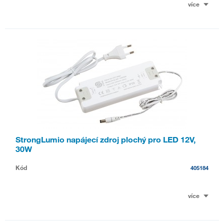
více
StrongLumio napájecí zdroj plochý pro LED 12V,
30W
Kód
405184
více