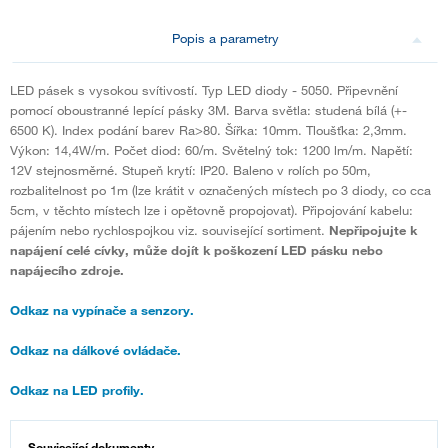
Popis a parametry
LED pásek s vysokou svítivostí. Typ LED diody - 5050. Připevnění
pomocí oboustranné lepící pásky 3M. Barva světla: studená bílá (+-
6500 K). Index podání barev Ra>80. Šířka: 10mm. Tloušťka: 2,3mm.
Výkon: 14,4W/m. Počet diod: 60/m. Světelný tok: 1200 lm/m. Napětí:
12V stejnosměrné. Stupeň krytí: IP20. Baleno v rolích po 50m,
rozbalitelnost po 1m (lze krátit v označených místech po 3 diody, co cca
5cm, v těchto místech lze i opětovně propojovat). Připojování kabelu:
pájením nebo rychlospojkou viz. související sortiment.
Nepřipojujte k
napájení celé cívky, může dojít k poškození LED pásku nebo
napájecího zdroje.
Odkaz na vypínače a senzory.
Odkaz na dálkové ovládače.
Odkaz na LED profily.
Související dokumenty