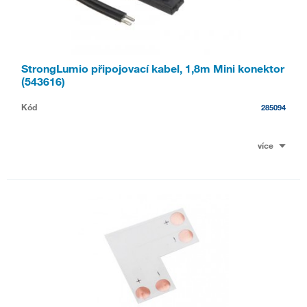
StrongLumio připojovací kabel, 1,8m Mini konektor
(543616)
Kód
285094
více