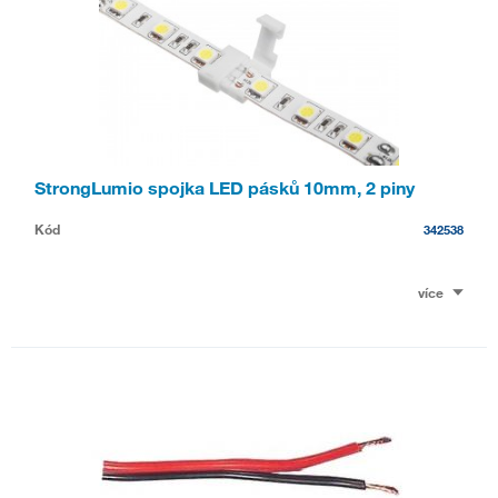
StrongLumio spojka LED pásků 10mm, 2 piny
Kód
342538
více