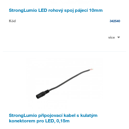
StrongLumio LED rohový spoj pájecí 10mm
Kód
342540
více
StrongLumio připojovací kabel s kulatým
konektorem pro LED, 0,15m