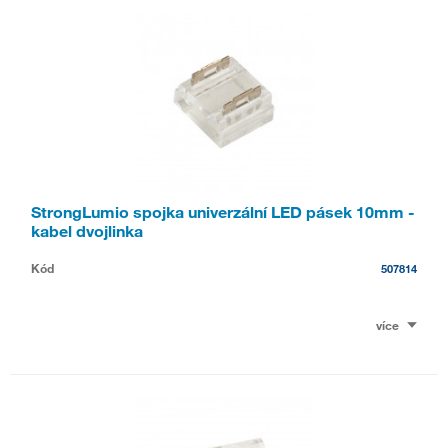
StrongLumio spojka univerzální LED pásek 10mm -
kabel dvojlinka
Kód
507814
více