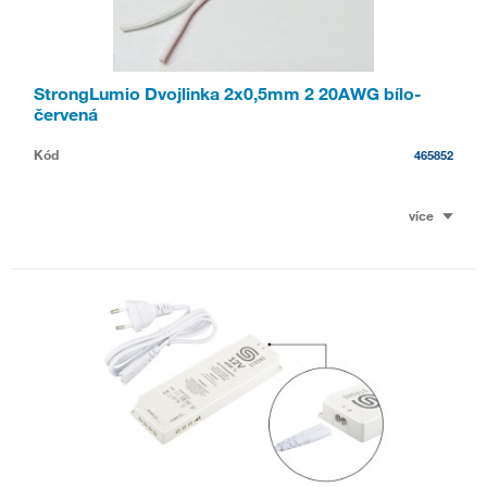
StrongLumio Dvojlinka 2x0,5mm 2 20AWG bílo-
červená
Kód
465852
více