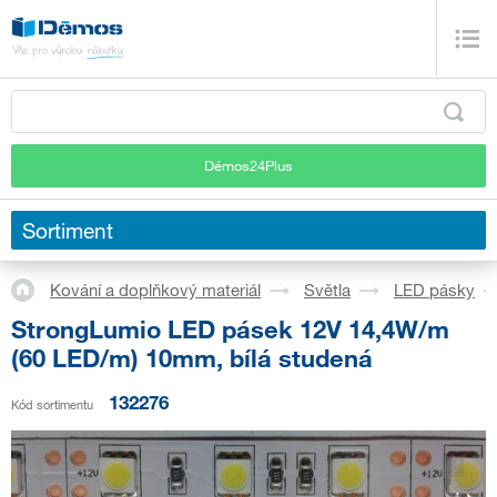
Démos24Plus
Sortiment
Kování a doplňkový materiál
Světla
LED pásky
StrongLumio LED pásek 12V 14,4W/m
(60 LED/m) 10mm, bílá studená
132276
Kód sortimentu