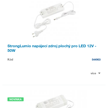
StrongLumio napájecí zdroj plochý pro LED 12V -
50W
Kód
544903
více
NOVINKA