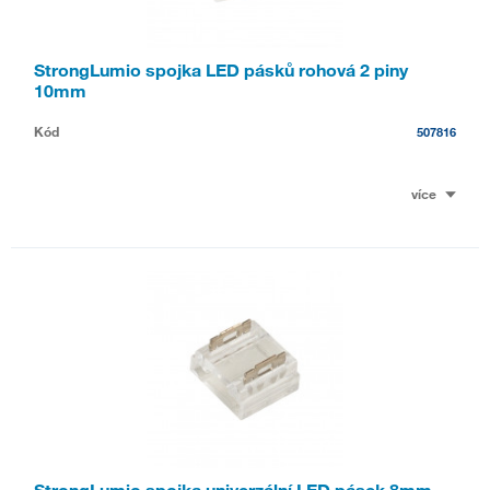
StrongLumio spojka LED pásků rohová 2 piny
10mm
Kód
507816
více
StrongLumio spojka univerzální LED pásek 8mm -