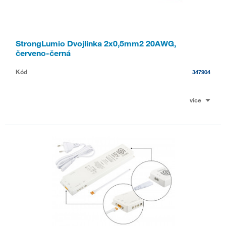
StrongLumio Dvojlinka 2x0,5mm2 20AWG,
červeno-černá
Kód
347904
více