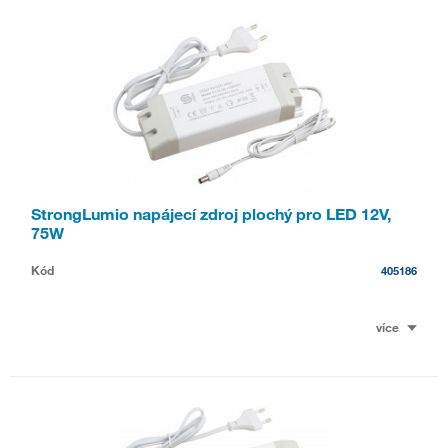
StrongLumio napájecí zdroj plochý pro LED 12V,
75W
Kód
405186
více