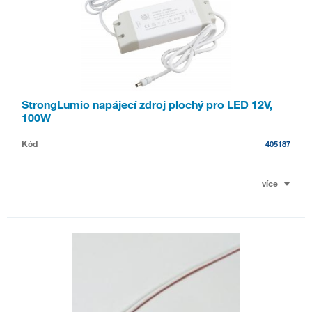
StrongLumio napájecí zdroj plochý pro LED 12V,
100W
Kód
405187
více