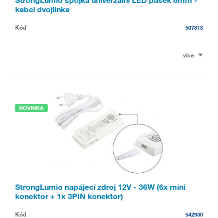
kabel dvojlinka
Kód
507813
více
NOVINKA
StrongLumio napájecí zdroj 12V - 36W (6x mini
konektor + 1x 3PIN konektor)
Kód
542930