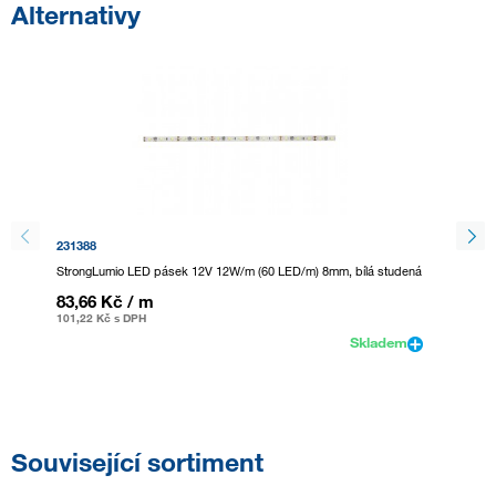
Alternativy
231388
231387
StrongLumio LED pásek 12V 12W/m (60 LED/m) 8mm, bílá studená
StrongL
studená
83,66 Kč
/ m
96,53
101,22 Kč
s DPH
116,8 K
Skladem
Související sortiment