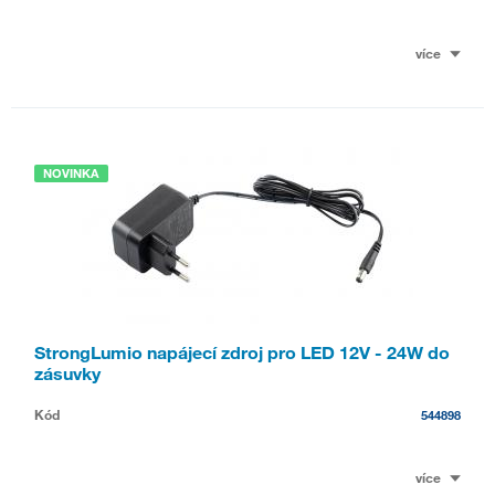
více
NOVINKA
StrongLumio napájecí zdroj pro LED 12V - 24W do
zásuvky
Kód
544898
více