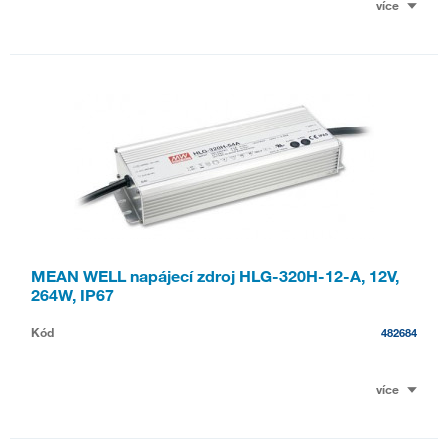
více
MEAN WELL napájecí zdroj HLG-320H-12-A, 12V,
264W, IP67
Kód
482684
více