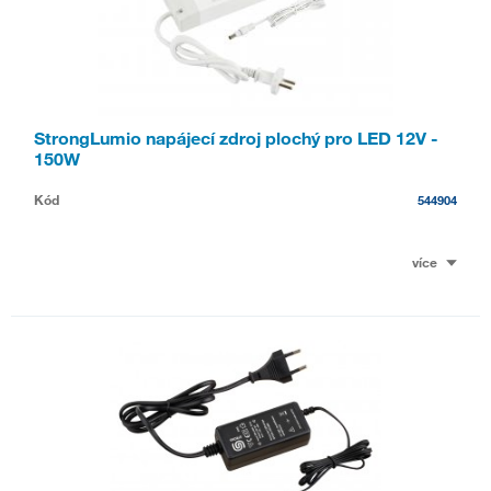
StrongLumio napájecí zdroj plochý pro LED 12V -
150W
Kód
544904
více