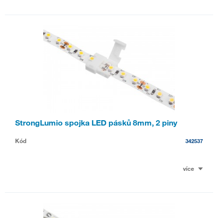
StrongLumio spojka LED pásků 8mm, 2 piny
Kód
342537
více