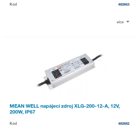
Kód
482663
více
MEAN WELL napájecí zdroj XLG-200-12-A, 12V,
200W, IP67
Kód
482682