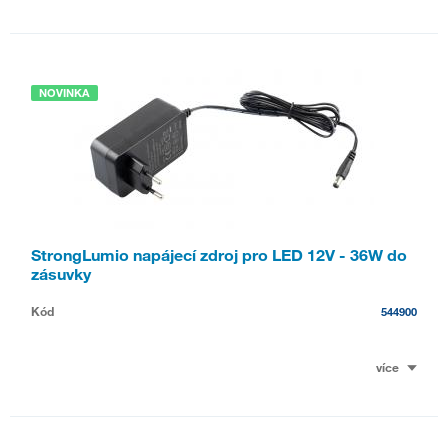
NOVINKA
StrongLumio napájecí zdroj pro LED 12V - 36W do
zásuvky
Kód
544900
více