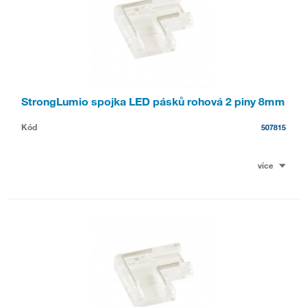
StrongLumio spojka LED pásků rohová 2 piny 8mm
Kód
507815
více