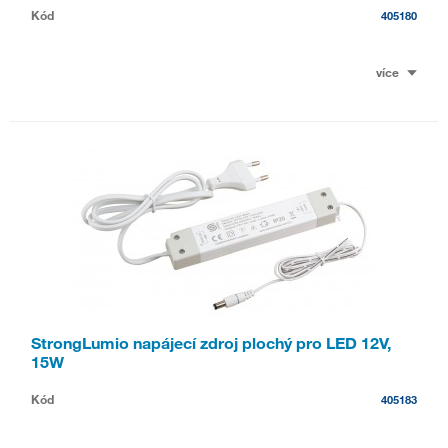
Kód
405180
více
StrongLumio napájecí zdroj plochý pro LED 12V,
15W
Kód
405183