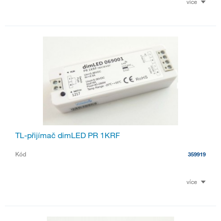
více
TL-přijímač dimLED PR 1KRF
Kód
359919
více