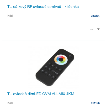
TL-dálkový RF ovladač stmívač - klíčenka
Kód
383234
více
TL-ovladač dimLED OVM ALLMIX 4KM
Kód
411166