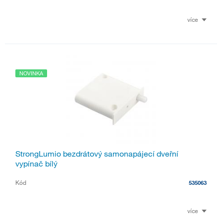
více
NOVINKA
StrongLumio bezdrátový samonapájecí dveřní
vypínač bílý
Kód
535063
více