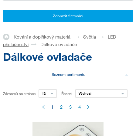
Zobrazit filtrování
Kování a doplňkový materiál
Světla
LED
příslušenství
Dálkové ovladače
Dálkové ovladače
Seznam sortimentu
Záznamů na stránce
12
Řazení
Výchozí
1
2
3
4