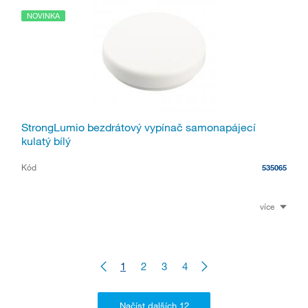
NOVINKA
StrongLumio bezdrátový vypínač samonapájecí
kulatý bílý
Kód
535065
více
1
2
3
4