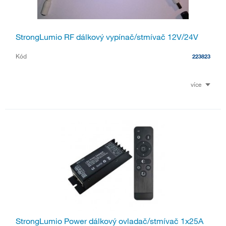
StrongLumio RF dálkový vypínač/stmívač 12V/24V
Kód
223823
více
StrongLumio Power dálkový ovladač/stmívač 1x25A