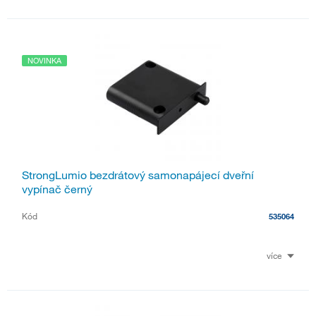
NOVINKA
StrongLumio bezdrátový samonapájecí dveřní
vypínač černý
Kód
535064
více