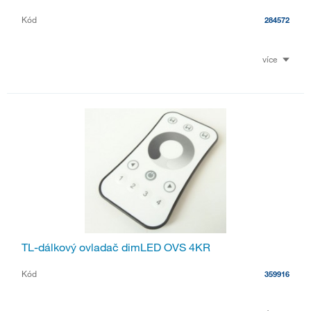
Kód
284572
více
TL-dálkový ovladač dimLED OVS 4KR
Kód
359916