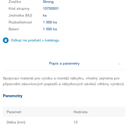
Značka
Strong
Kód skupiny
10700501
Jednotka (MJ)
ks
Rozbalitelnost
1 000 ks
Balení
1 000 ks
Odkaz na produkt v katalogu
Popis a parametry
Spojovací materiál pro výrobu a montáž nábytku, vhodný zejména pro
připevnění zásuvkových pojezdů a nábytkových závěsů většiny výrobců.
Parametry
Parametr
Hodnota
Délka (mm)
13