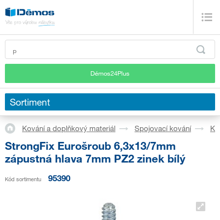
Démos24Plus
Sortiment
Kování a doplňkový materiál
Spojovací kování
Ko
StrongFix Eurošroub 6,3x13/7mm
zápustná hlava 7mm PZ2 zinek bílý
95390
Kód sortimentu