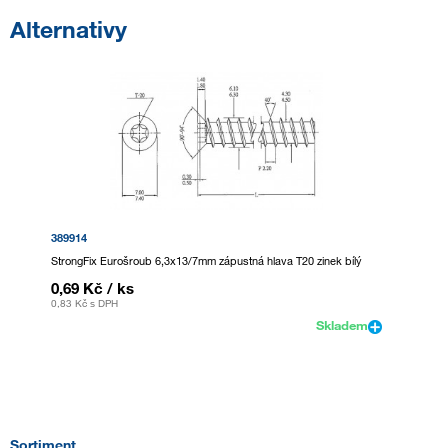
Alternativy
389914
StrongFix Eurošroub 6,3x13/7mm zápustná hlava T20 zinek bílý
0,69 Kč
/ ks
0,83 Kč
s DPH
Skladem
Sortiment