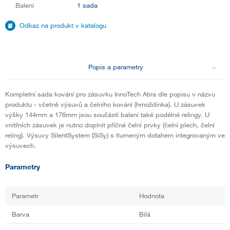
Balení
1 sada
Odkaz na produkt v katalogu
Popis a parametry
Kompletní sada kování pro zásuvku InnoTech Atira dle popisu v názvu
produktu - včetně výsuvů a čelního kování (hmoždinka). U zásuvek
výšky 144mm a 176mm jsou součástí balení také podélné relingy. U
vnitřních zásuvek je nutno doplnit příčné čelní prvky (čelní plech, čelní
reling). Výsuvy SilentSystem (SiSy) s tlumeným dotahem integrovaným ve
výsuvech.
Parametry
Parametr
Hodnota
Barva
Bílá