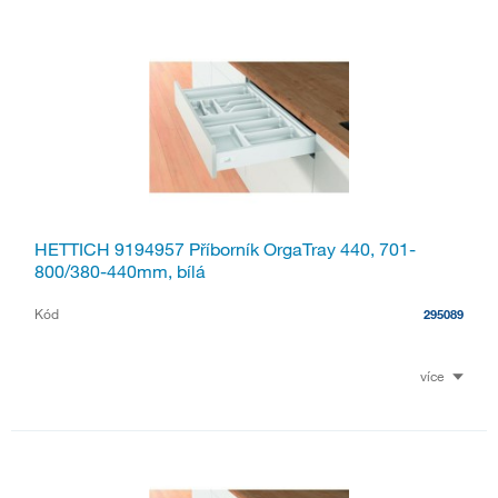
HETTICH 9194957 Příborník OrgaTray 440, 701-
800/380-440mm, bílá
Kód
295089
více