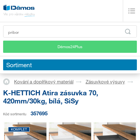
Démos24Plus
Sortiment
Kování a doplňkový materiál
Zásuvkové výsuvy
S
K-HETTICH Atira zásuvka 70,
420mm/30kg, bílá, SiSy
357695
Kód sortimentu
KOMPLET