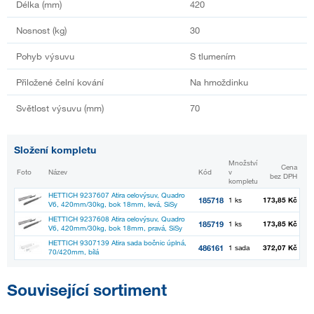
Délka (mm)
420
Nosnost (kg)
30
Pohyb výsuvu
S tlumením
Přiložené čelní kování
Na hmoždinku
Světlost výsuvu (mm)
70
Složení kompletu
Množství
Cena
Foto
Název
Kód
v
bez DPH
kompletu
HETTICH 9237607 Atira celovýsuv, Quadro
185718
1 ks
173,85 Kč
V6, 420mm/30kg, bok 18mm, levá, SiSy
HETTICH 9237608 Atira celovýsuv, Quadro
185719
1 ks
173,85 Kč
V6, 420mm/30kg, bok 18mm, pravá, SiSy
HETTICH 9307139 Atira sada bočnic úplná,
486161
1 sada
372,07 Kč
70/420mm, bílá
Související sortiment