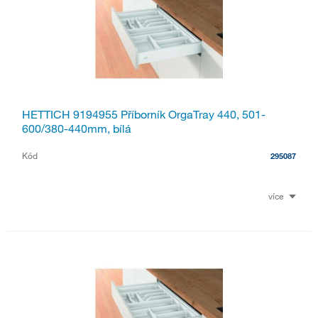
HETTICH 9194955 Příborník OrgaTray 440, 501-
600/380-440mm, bílá
Kód
295087
více