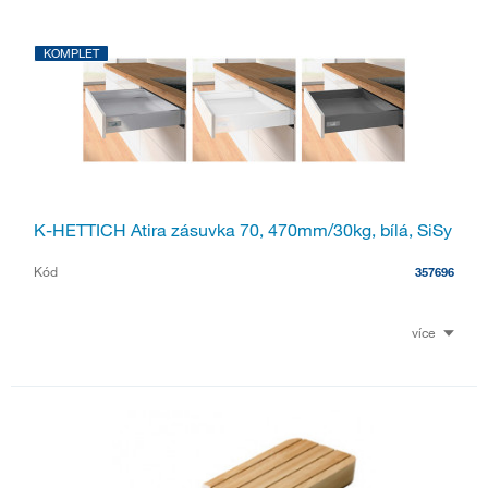
KOMPLET
K-HETTICH Atira zásuvka 70, 470mm/30kg, bílá, SiSy
Kód
357696
více