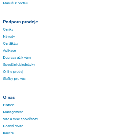
Manuál k portálu
Podpora prodeje
Ceníky
Návody
Certifikáty
Aplikace
Doprava až k vám
Speciální objednávky
Online prodej
Služby pro vás
O nás
Historie
Management
Vize a mise společnosti
Realitní divize
Kariéra