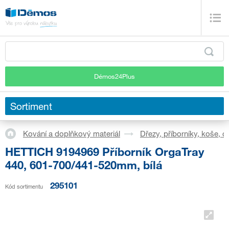
Démos24Plus
Sortiment
Kování a doplňkový materiál
Dřezy, příborníky, koše, 
HETTICH 9194969 Příborník OrgaTray
440, 601-700/441-520mm, bílá
295101
Kód sortimentu