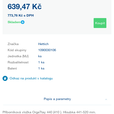
639,47 Kč
773,76 Kč
s DPH
Skladem
Koupit
Značka
Hettich
Kód skupiny
1090030106
Jednotka (MJ)
ks
Rozbalitelnost
1 ks
Balení
1 ks
Odkaz na produkt v katalogu
Popis a parametry
Příborníková vložka OrgaTtay 440 (410 ). Hloubka 441-520 mm.