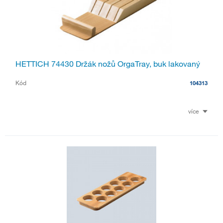
HETTICH 74430 Držák nožů OrgaTray, buk lakovaný
Kód
104313
více