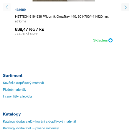
134609
295132
HETTICH 9194938 Příborník OrgaTray 440, 601-700/441-520mm,
HETTICH
stříbrná
antracit
639,47 Kč
/ ks
639,4
773,76 Kč
s DPH
773,76 
Skladem
Sortiment
Kování a doplňkový materiál
Plošné materiály
Hrany, lišty a lepidla
Katalogy
Katalogy dodavatelů - kování a doplňkový materiál
Katalogy dodavatelů - plošné materiály