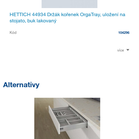
HETTICH 44934 Držák kořenek OrgaTray, uložení na
stojato, buk lakovaný
Kód
104296
více
Alternativy