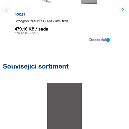
400299
179255
StrongBox zásuvka H86/350mm, titan
StrongB
479,16 Kč
/ sada
505,2
579,78 Kč
s DPH
611,39 
Doprodej
Související sortiment