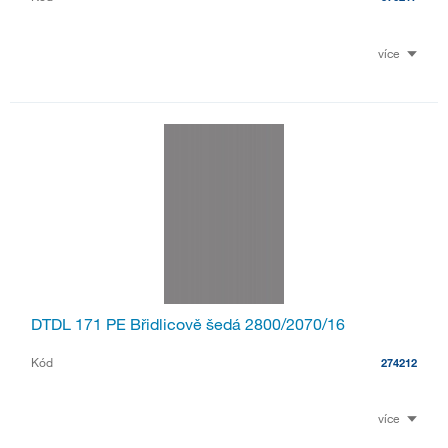
více
DTDL 171 PE Břidlicově šedá 2800/2070/16
Kód
274212
více