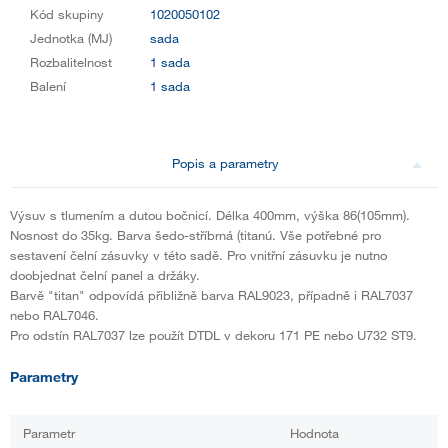
Kód skupiny
1020050102
Jednotka (MJ)
sada
Rozbalitelnost
1 sada
Balení
1 sada
Popis a parametry
Výsuv s tlumením a dutou bočnicí. Délka 400mm, výška 86(105mm).
Nosnost do 35kg. Barva šedo-stříbrná (titanú. Vše potřebné pro
sestavení čelní zásuvky v této sadě. Pro vnitřní zásuvku je nutno
doobjednat čelní panel a držáky.
Barvě "titan" odpovídá přibližně barva RAL9023, případně i RAL7037
nebo RAL7046.
Pro odstín RAL7037 lze použít DTDL v dekoru 171 PE nebo U732 ST9.
Parametry
Parametr
Hodnota