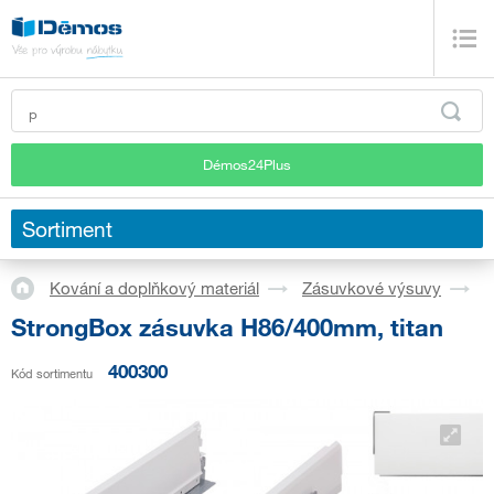
Démos24Plus
Sortiment
Kování a doplňkový materiál
Zásuvkové výsuvy
S
StrongBox zásuvka H86/400mm, titan
400300
Kód sortimentu