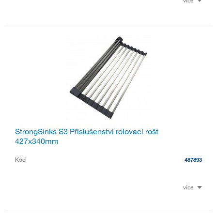
více
StrongSinks S3 Příslušenství rolovací rošt
427x340mm
Kód
487893
více