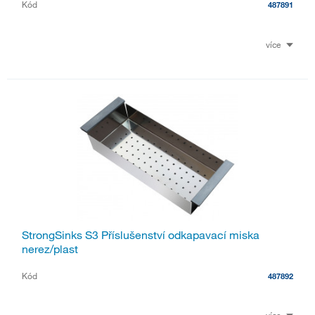
Kód
487891
více
StrongSinks S3 Příslušenství odkapavací miska
nerez/plast
Kód
487892