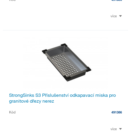
více
StrongSinks S3 Příslušenství odkapavací miska pro
granitové dřezy nerez
Kód
491386
více