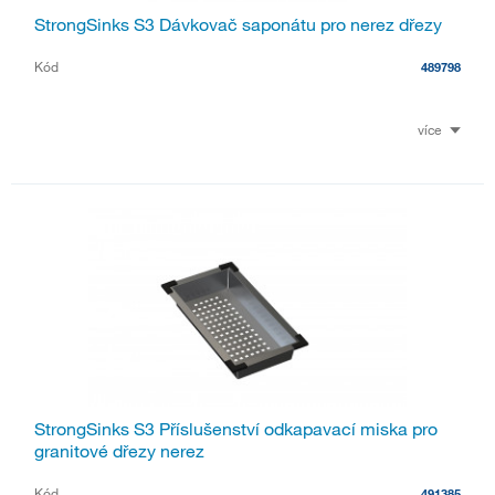
StrongSinks S3 Dávkovač saponátu pro nerez dřezy
Kód
489798
více
StrongSinks S3 Příslušenství odkapavací miska pro
granitové dřezy nerez
Kód
491385