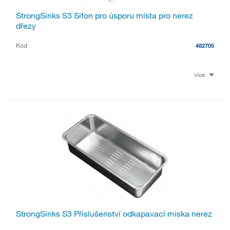
StrongSinks S3 Sifon pro úsporu místa pro nerez
dřezy
Kód
482705
více
StrongSinks S3 Příslušenství odkapavací miska nerez