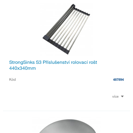
StrongSinks S3 Příslušenství rolovací rošt
440x340mm
Kód
487894
více