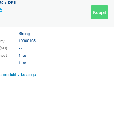
Kč
s DPH
Koupit
Strong
iny
10900105
(MJ)
ks
nost
1 ks
1 ks
 produkt v katalogu