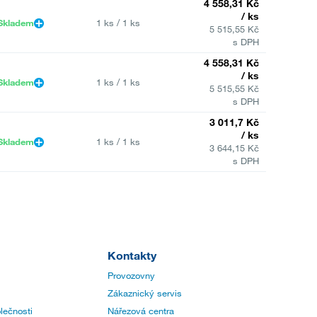
4 558,31 Kč
/ ks
Skladem
1 ks / 1 ks
5 515,55 Kč
s DPH
4 558,31 Kč
/ ks
Skladem
1 ks / 1 ks
5 515,55 Kč
s DPH
3 011,7 Kč
/ ks
Skladem
1 ks / 1 ks
3 644,15 Kč
s DPH
Kontakty
Provozovny
Zákaznický servis
lečnosti
Nářezová centra