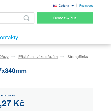
Registrace
Čeština
Démos24Plus
ontakty
Dřezy
Příslušenství ke dřezům
StrongSinks
427x340mm
cena za ks
,27 Kč