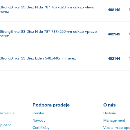
StrongSinks S3 Dřez Nida 787 787x520mm odkap vlevo
482142
nerez
StrongSinks S3 Dřez Nida 787 787x520mm odkap vpravo
482143
nerez
StrongSinks S3 Dřez Eden 540x440mm nerez
482144
Podpora prodeje
O nás
 kování a
Ceníky
Historie
Návody
Management
 plošné
Certifikáty
Vize a mise spo