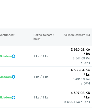
Dostupnost
Rozbalitelnost /
Základní cena za MJ
balení
2 926,52 Kč
/ ks
Skladem
1 ks / 1 ks
3 541,09 Kč
s DPH
4 538,84 Kč
/ ks
Skladem
1 ks / 1 ks
5 491,99 Kč
s DPH
4 697,03 Kč
/ ks
Skladem
1 ks / 1 ks
5 683,4 Kč s DPH