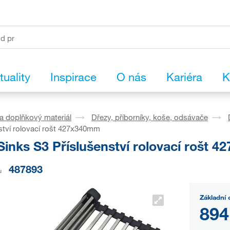
tuality
Inspirace
O nás
Kariéra
K
a doplňkový materiál
Dřezy, příborníky, koše, odsávače
ství rolovací rošt 427x340mm
Sinks S3 Příslušenství rolovací rošt 
487893
u
Základní 
894