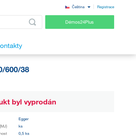
Registrace
Čeština
Démos24Plus
ontakty
0/600/38
ukt byl vyprodán
Egger
(MJ)
ks
nost
0,5 ks