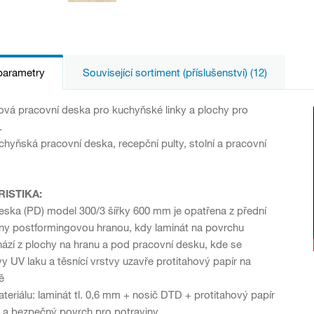
parametry
Související sortiment (příslušenství) (12)
vá pracovní deska pro kuchyňské linky a plochy pro
.
hyňská pracovní deska, recepční pulty, stolní a pracovní
ISTIKA:
eska (PD) model 300/3 šířky 600 mm je opatřena z přední
ny postformingovou hranou, kdy laminát na povrchu
hází z plochy na hranu a pod pracovní desku, kde se
y UV laku a těsnící vrstvy uzavře protitahový papír na
ě
teriálu: laminát tl. 0,6 mm + nosič DTD + protitahový papír
 a bezpečný povrch pro potraviny