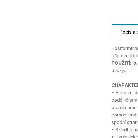
Popis a 
Postformingo
přípravu jídel
POUŽITÍ:
kuc
desky,..
CHARAKTER
• Pracovní d
podélné stra
plynule přec
pomocí vrstv
spodní stran
• Skladba ma
• Hygienický