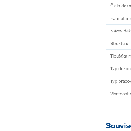
Číslo deko
Formát ma
Název dek
Struktura 
Tloušťka m
Typ dekor
Typ praco
Vlastnost 
Souvis