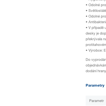
• Odolné pro
• Světlostál
• Odolné pro
• Antibakter
• V případě 
desky je dop
překrývala n
protitahovém
• Výrobce: 
Do vyprodán
objednávkám 
dodání hran
Parametry
Parametr