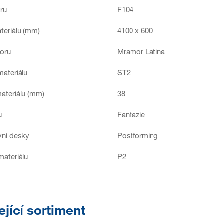
ru
F104
teriálu (mm)
4100 x 600
oru
Mramor Latina
materiálu
ST2
ateriálu (mm)
38
u
Fantazie
vní desky
Postforming
materiálu
P2
ející sortiment