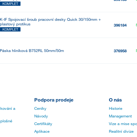
KOMPLET
K-IF Spojovací šroub pracovní desky Quick 30/150mm +
plastový protikus
396184
KOMPLET
Páska hliníková B752RL 50mm/50m
376958
Podpora prodeje
O nás
 kování a
Ceníky
Historie
Návody
Management
 plošné
Certifikáty
Vize a mise spo
Aplikace
Realitní divize