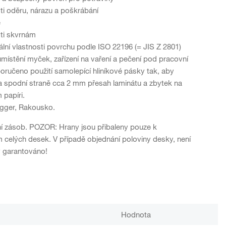
ti oděru, nárazu a poškrábání
é
ti skvrnám
iální vlastnosti povrchu podle ISO 22196 (= JIS Z 2801)
umístění myček, zařízení na vaření a pečení pod pracovní
oručeno použití samolepící hliníkové pásky tak, aby
a spodní straně cca 2 mm přesah laminátu a zbytek na
 papíri.
Egger, Rakousko.
í zásob. POZOR: Hrany jsou přibaleny pouze k
celých desek. V případě objednání poloviny desky, není
y garantováno!
Hodnota