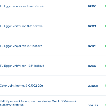
TL Egger koncovka levá béžová
87906
TL Egger vnitřní roh 90° béžová
87921
TL Egger vnější roh 90° béžová
87929
TL Egger vnitřní roh 135° béžová
87937
Color Joint krémová CJ002 20g
305232
K-IF Spojovací šroub pracovní desky Quick 30/52mm +
plastový protikus
396183