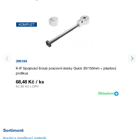
KOMPLET
KOMP
396184
507038
K-IF Spojovací šroub pracovní desky Quick 30/150mm + plastový
K-IF Sp
protikus
plastový
68,48 Kč
/ ks
58,57
82,86 Kč
s DPH
70,87 K
Skladem
Sortiment
Kování a doplňkový materiál