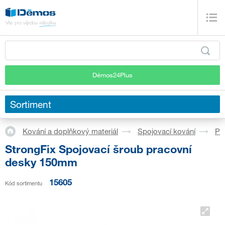
Démos24Plus
Sortiment
Kování a doplňkový materiál
Spojovací kování
Pr
StrongFix Spojovací šroub pracovní
desky 150mm
15605
Kód sortimentu