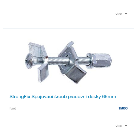
více
StrongFix Spojovací šroub pracovní desky 65mm
Kód
15600
více