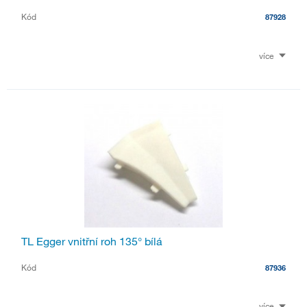
Kód
87928
více
TL Egger vnitřní roh 135° bílá
Kód
87936
více