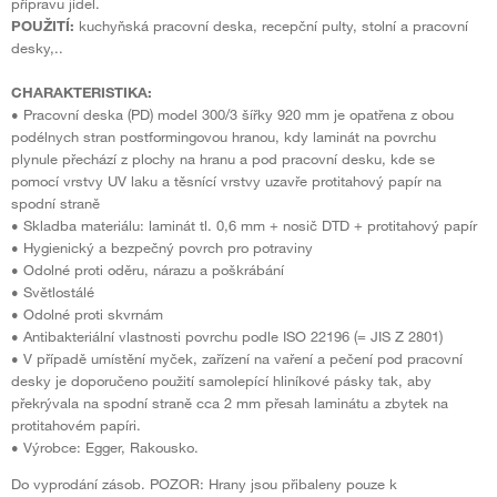
přípravu jídel.
POUŽITÍ:
kuchyňská pracovní deska, recepční pulty, stolní a pracovní
desky,..
CHARAKTERISTIKA:
• Pracovní deska (PD) model 300/3 šířky 920 mm je opatřena z obou
podélnych stran postformingovou hranou, kdy laminát na povrchu
plynule přechází z plochy na hranu a pod pracovní desku, kde se
pomocí vrstvy UV laku a těsnící vrstvy uzavře protitahový papír na
spodní straně
• Skladba materiálu: laminát tl. 0,6 mm + nosič DTD + protitahový papír
• Hygienický a bezpečný povrch pro potraviny
• Odolné proti oděru, nárazu a poškrábání
• Světlostálé
• Odolné proti skvrnám
• Antibakteriální vlastnosti povrchu podle ISO 22196 (= JIS Z 2801)
• V případě umístění myček, zařízení na vaření a pečení pod pracovní
desky je doporučeno použití samolepící hliníkové pásky tak, aby
překrývala na spodní straně cca 2 mm přesah laminátu a zbytek na
protitahovém papíri.
• Výrobce: Egger, Rakousko.
Do vyprodání zásob. POZOR: Hrany jsou přibaleny pouze k