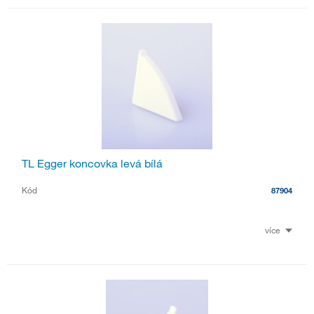
TL Egger koncovka levá bílá
Kód
87904
více