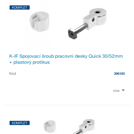
KOMPLET
K-IF Spojovací šroub pracovní desky Quick 30/52mm
+ plastový protikus
Kód
396183
více
KOMPLET