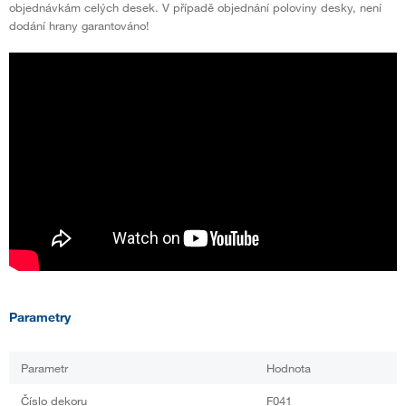
objednávkám celých desek. V případě objednání poloviny desky, není
dodání hrany garantováno!
Parametry
Parametr
Hodnota
Číslo dekoru
F041