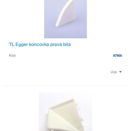
TL Egger koncovka pravá bílá
Kód
87905
více