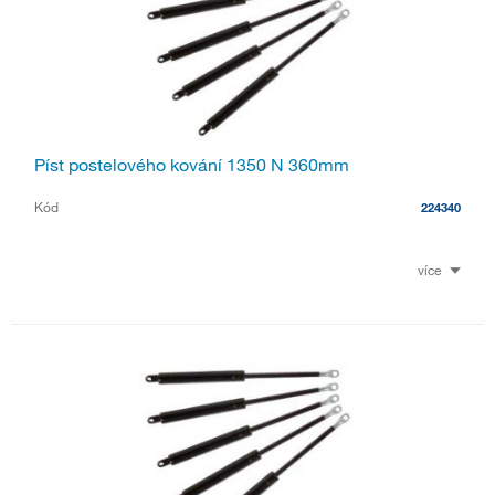
Píst postelového kování 1350 N 360mm
Kód
224340
více