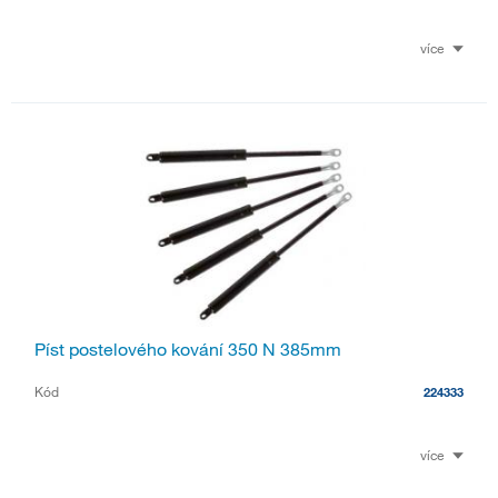
více
Píst postelového kování 350 N 385mm
Kód
224333
více