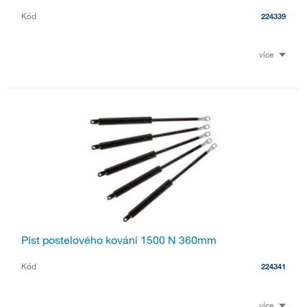
Kód
224339
více
Píst postelového kování 1500 N 360mm
Kód
224341
více