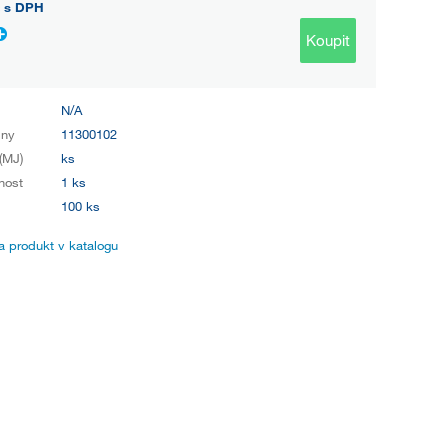
s DPH
Koupit
N/A
iny
11300102
(MJ)
ks
nost
1 ks
100 ks
 produkt v katalogu