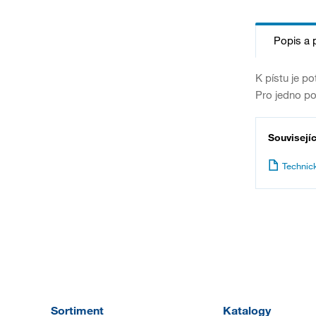
Popis a 
K pístu je p
Pro jedno po
Souvisejí
Technic
Sortiment
Katalogy