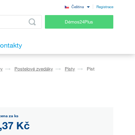
Registrace
Čeština
Démos24Plus
ontakty
ty
Postelové zvedáky
Písty
Píst
cena za ks
,37 Kč