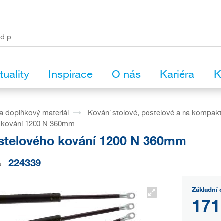
tuality
Inspirace
O nás
Kariéra
K
a doplňkový materiál
Kování stolové, postelové a na kompak
 kování 1200 N 360mm
ostelového kování 1200 N 360mm
224339
u
Základní 
171