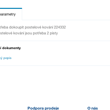
parametry
otřeba dokoupit postelové kování 224332
stelové kování jsou potřeba 2 písty
cí dokumenty
ký popis
Podpora prodeje
O nás