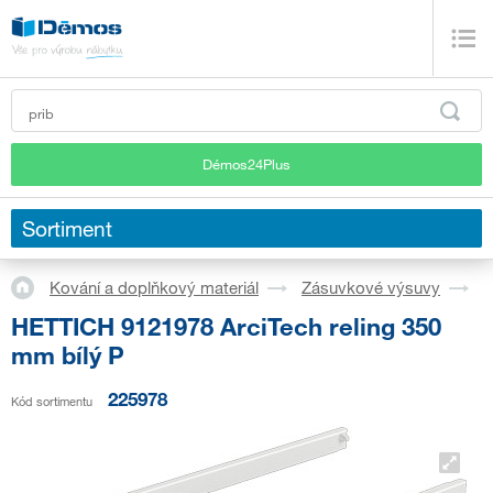
Démos24Plus
Sortiment
Kování a doplňkový materiál
Zásuvkové výsuvy
S
HETTICH 9121978 ArciTech reling 350
mm bílý P
225978
Kód sortimentu