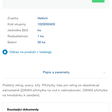
Značka
Hettich
Kód skupiny
1020050403
Jednotka (MJ)
ks
Rozbalitelnost
1 ks
Balení
30 ks
Odkaz na produkt v katalogu
Popis a parametry
Podélný reling, pravý, bílý. Příchytky čela pro reling se objednávají
samostatně (226404 příchytka na vrut k našroubování, 226403 příchytka
na hmoždinku k zaražení).
Související dokumenty