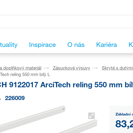
tuality
Inspirace
O nás
Kariéra
K
a doplňkový materiál
Zásuvkové výsuvy
Skryté s dutým
Tech reling 550 mm bílý L
H 9122017 ArciTech reling 550 mm bíl
226009
u
Základní 
83,