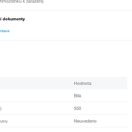
 hmoždinku k zaražení).
cí dokumenty
ntace
Hodnota
Bílá
)
550
suvu
Neuvedeno