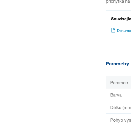
příchytka na
Souvisejí
Dokume
Parametry
Parametr
Barva
Délka (mm
Pohyb vý