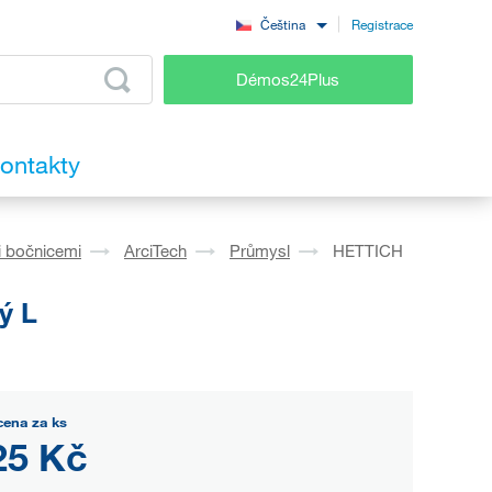
Registrace
Čeština
Démos24Plus
ontakty
i bočnicemi
ArciTech
Průmysl
HETTICH
ý L
cena za ks
25 Kč