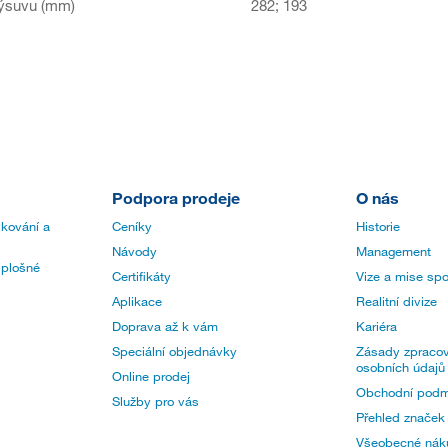
výsuvu (mm)
282; 193
Podpora prodeje
O nás
 kování a
Ceníky
Historie
Návody
Management
 plošné
Certifikáty
Vize a mise spo
Aplikace
Realitní divize
Doprava až k vám
Kariéra
Speciální objednávky
Zásady zpracov
osobních údajů
Online prodej
Obchodní podm
Služby pro vás
Přehled značek
Všeobecné nák