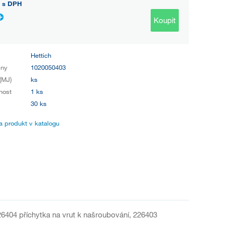
s DPH
Koupit
Hettich
iny
1020050403
(MJ)
ks
nost
1 ks
30 ks
 produkt v katalogu
(226404 příchytka na vrut k našroubování, 226403