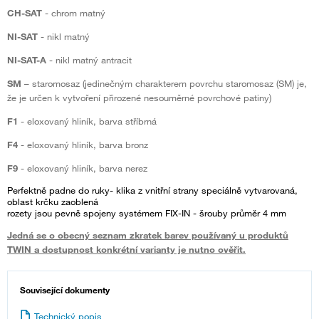
CH-SAT
- chrom matný
NI-SAT
- nikl matný
NI-SAT-A
- nikl matný antracit
SM
– staromosaz (jedinečným charakterem povrchu staromosaz (SM) je,
že je určen k vytvoření přirozené nesouměrné povrchové patiny)
F1
- eloxovaný hliník, barva stříbrná
F4
- eloxovaný hliník, barva bronz
F9
- eloxovaný hliník, barva nerez
Perfektně padne do ruky- klika z vnitřní strany speciálně vytvarovaná,
oblast krčku zaoblená
rozety jsou pevně spojeny systémem FIX-IN - šrouby průměr 4 mm
Jedná se o obecný seznam zkratek barev používaný u produktů
TWIN a dostupnost konkrétní varianty je nutno ověřit.
Související dokumenty
Technický popis