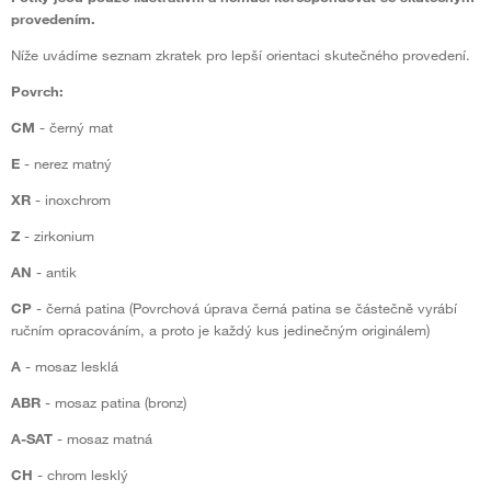
provedením.
Níže uvádíme seznam zkratek pro lepší orientaci skutečného provedení.
Povrch:
CM
- černý mat
E
- nerez matný
XR
- inoxchrom
Z
- zirkonium
AN
- antik
CP
- černá patina (Povrchová úprava černá patina se částečně vyrábí
ručním opracováním, a proto je každý kus jedinečným originálem)
A
- mosaz lesklá
ABR
- mosaz patina (bronz)
A-SAT
- mosaz matná
CH
- chrom lesklý