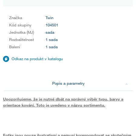
Značka
Twin
Kód skupiny
104501
Jednotka (MJ)
sada
Rozbalitelnost
1 sada
Balení
1 sada
Odkaz na produkt v katalogu
Popis a parametry
Upozorňujeme, že je nutné dbát na správný výběr typu, barvy a
orientace kování. Toto je uvedeno v názvu sortimentu.
Fotky jsou pouze ilustrativní a nemusí korespondovat se skutečným