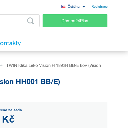
Registrace
Čeština
Démos24Plus
ontakty
TWIN Klika Leko Vision H 1892R BB/E kov (Vision
ision HH001 BB/E)
cena za sada
 Kč