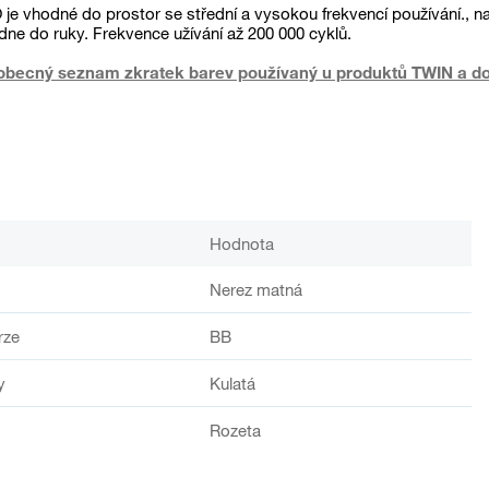
je vhodné do prostor se střední a vysokou frekvencí používání., např
dne do ruky. Frekvence užívání až 200 000 cyklů.
obecný seznam zkratek barev používaný u produktů TWIN a dost
Hodnota
Nerez matná
rze
BB
y
Kulatá
Rozeta