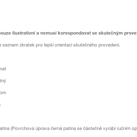
pouze ilustrativní a nemusí korespondovat se skutečným prov
 seznam zkratek pro lepší orientaci skutečného provedení.
mat
tný
rom
m
atina (Povrchová úprava černá patina se částečně vyrábí ručním op