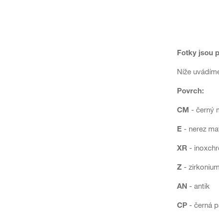
Fotky jsou 
Níže uvádíme
Povrch:
CM
- černý 
E
- nerez ma
XR
- inoxch
Z
- zirkoniu
AN
- antik
CP
- černá p