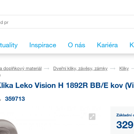
tuality
Inspirace
O nás
Kariéra
K
a doplňkový materiál
Dveřní kliky, závěsy, zámky
Kliky
)
lika Leko Vision H 1892R BB/E kov (V
359713
u
Základní 
329