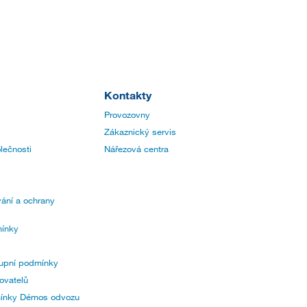
Kontakty
Provozovny
Zákaznický servis
lečnosti
Nářezová centra
ání a ochrany
ínky
upní podmínky
ovatelů
mínky Démos odvozu