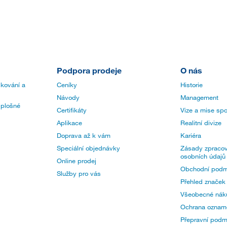
Podpora prodeje
O nás
 kování a
Ceníky
Historie
Návody
Management
 plošné
Certifikáty
Vize a mise spo
Aplikace
Realitní divize
Doprava až k vám
Kariéra
Speciální objednávky
Zásady zpracov
osobních údajů
Online prodej
Obchodní podm
Služby pro vás
Přehled značek
Všeobecné nák
Ochrana oznam
Přepravní pod