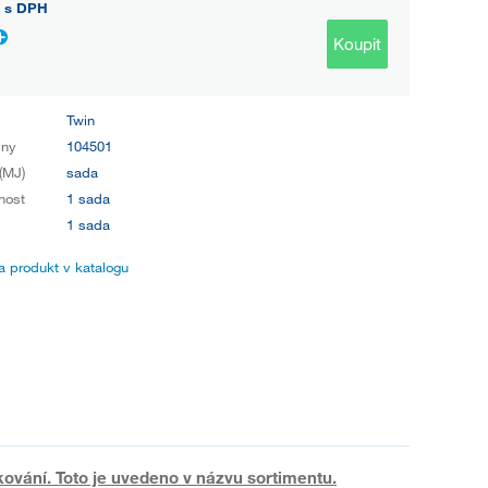
s DPH
Koupit
Twin
iny
104501
(MJ)
sada
nost
1 sada
1 sada
 produkt v katalogu
kování. Toto je uvedeno v názvu sortimentu.