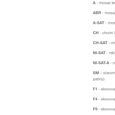
A
- mosaz le
ABR
- mosaz
A-SAT
- mos
CH
- chrom l
CH-SAT
- c
NI-SAT
- nik
NI-SAT-A
- n
SM
– starom
patiny)
F1
- eloxovan
F4
- eloxovan
F9
- eloxovan