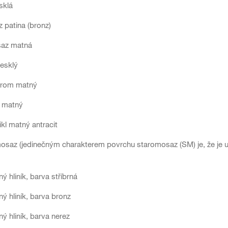
sklá
 patina (bronz)
az matná
esklý
hrom matný
l matný
ikl matný antracit
osaz (jedinečným charakterem povrchu staromosaz (SM) je, že je 
ý hliník, barva stříbrná
ý hliník, barva bronz
ý hliník, barva nerez