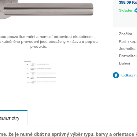
398,09 Kč
Skladem
Značka
sou pouze ilustrační a nemusí odpovídat skutečnosti.
Kód skup
skutečného provedení jsou obsaženy v názvu a popisu
produktu.
Jednotka 
Rozbalitel
Balení
Odkaz na
parametry
e, že je nutné dbát na správný výběr typu, barvy a orientace 