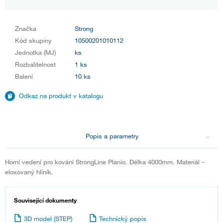
Značka
Strong
Kód skupiny
10500201010112
Jednotka (MJ)
ks
Rozbalitelnost
1 ks
Balení
10 ks
Odkaz na produkt v katalogu
Popis a parametry
Horní vedení pro kování StrongLine Planio. Délka 4000mm. Materiál -
eloxovaný hliník.
Související dokumenty
3D model (STEP)
Technický popis