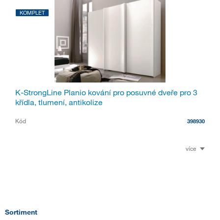
KOMPLET
K-StrongLine Planio kování pro posuvné dveře pro 3
křídla, tlumení, antikolize
Kód
398930
více
Sortiment