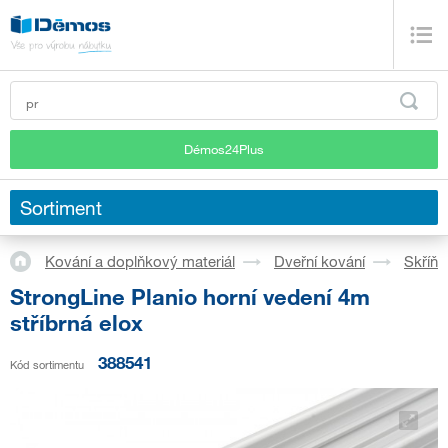
Démos24Plus
Sortiment
Kování a doplňkový materiál
Dveřní kování
Skříň
StrongLine Planio horní vedení 4m
stříbrná elox
388541
Kód sortimentu