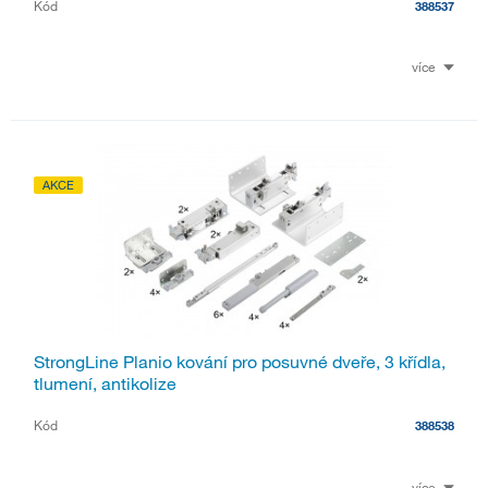
Kód
388537
více
AKCE
StrongLine Planio kování pro posuvné dveře, 3 křídla,
tlumení, antikolize
Kód
388538
více