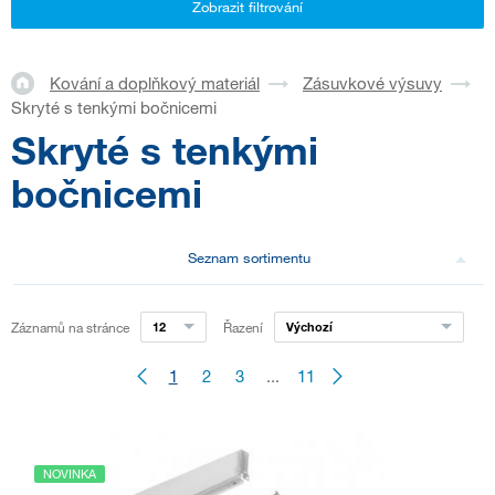
Zobrazit filtrování
Kování a doplňkový materiál
Zásuvkové výsuvy
Skryté s tenkými bočnicemi
Skryté s tenkými
bočnicemi
Seznam sortimentu
Záznamů na stránce
12
Řazení
Výchozí
1
2
3
...
11
NOVINKA