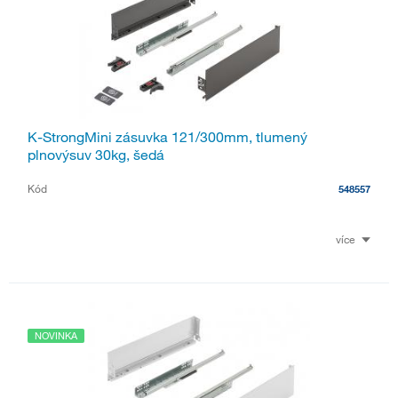
K-StrongMini zásuvka 121/300mm, tlumený
plnovýsuv 30kg, šedá
Kód
548557
více
NOVINKA