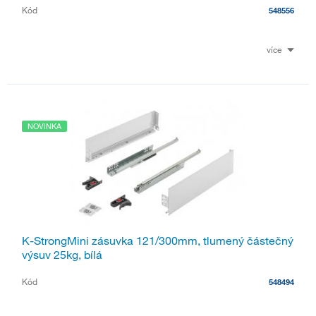
Kód
548556
více
NOVINKA
K-StrongMini zásuvka 121/300mm, tlumený částečný
výsuv 25kg, bílá
Kód
548494