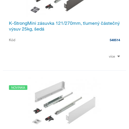
K-StrongMini zásuvka 121/270mm, tlumený částečný
výsuv 25kg, šedá
Kód
548514
více
NOVINKA