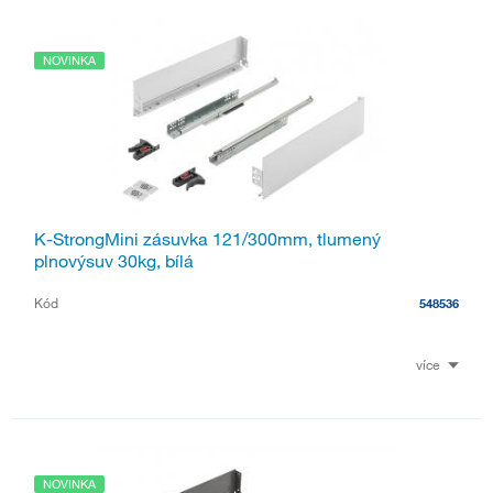
NOVINKA
K-StrongMini zásuvka 121/300mm, tlumený
plnovýsuv 30kg, bílá
Kód
548536
více
NOVINKA