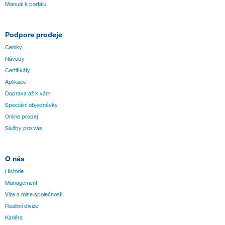
Manuál k portálu
Podpora prodeje
Ceníky
Návody
Certifikáty
Aplikace
Doprava až k vám
Speciální objednávky
Online prodej
Služby pro vás
O nás
Historie
Management
Vize a mise společnosti
Realitní divize
Kariéra