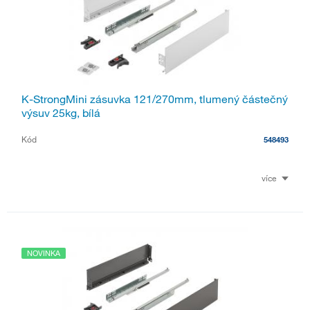
K-StrongMini zásuvka 121/270mm, tlumený částečný
výsuv 25kg, bílá
Kód
548493
více
NOVINKA