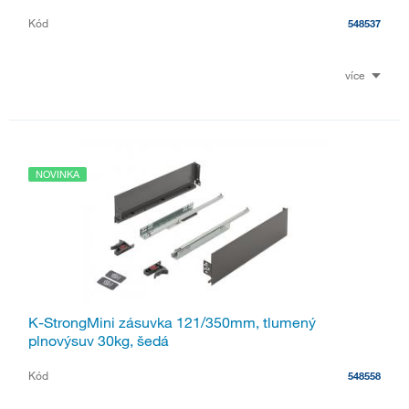
Kód
548537
více
NOVINKA
K-StrongMini zásuvka 121/350mm, tlumený
plnovýsuv 30kg, šedá
Kód
548558