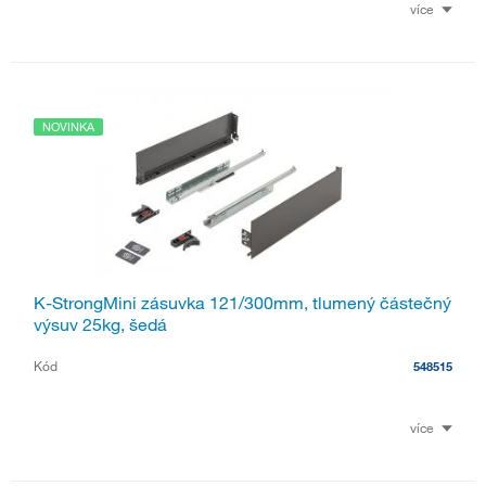
více
NOVINKA
K-StrongMini zásuvka 121/300mm, tlumený částečný
výsuv 25kg, šedá
Kód
548515
více