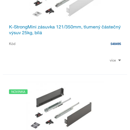
K-StrongMini zásuvka 121/350mm, tlumený částečný
výsuv 25kg, bílá
Kód
548495
více
NOVINKA