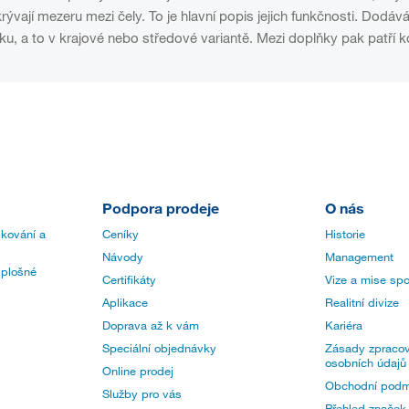
rývají mezeru mezi čely. To je hlavní popis jejich funkčnosti. Dodá
ku, a to v krajové nebo středové variantě. Mezi doplňky pak patří 
Podpora prodeje
O nás
 kování a
Ceníky
Historie
Návody
Management
 plošné
Certifikáty
Vize a mise spo
Aplikace
Realitní divize
Doprava až k vám
Kariéra
Speciální objednávky
Zásady zpracov
osobních údajů
Online prodej
Obchodní podm
Služby pro vás
Přehled značek