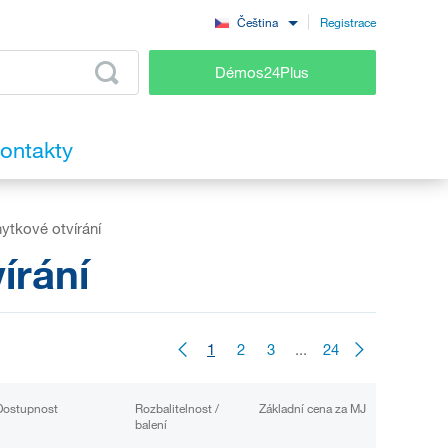
Registrace
Čeština
Démos24Plus
ontakty
hytkové otvírání
írání
1
2
3
...
24
Dostupnost
Rozbalitelnost /
Základní cena za MJ
balení