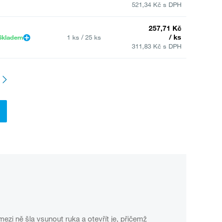
521,34 Kč s DPH
257,71 Kč
/ ks
Skladem
1 ks / 25 ks
311,83 Kč s DPH
mezi ně šla vsunout ruka a otevřít je, přičemž