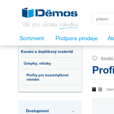
Sortiment
Podpora prodeje
Ak
Kování a doplňkový materiál
Kování 
Úchytky, věšáky
Prof
Profily pro bezúchytkové
otvírání
Záz
Dostupnost