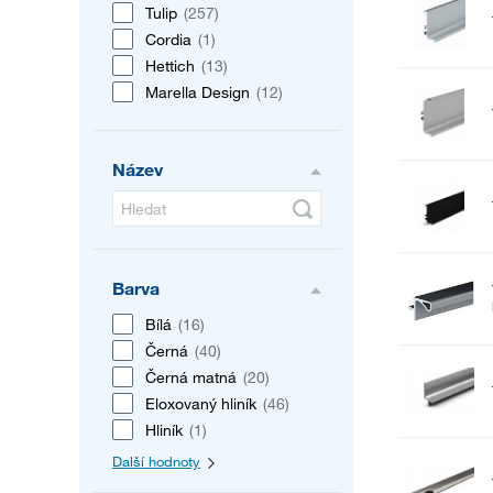
Tulip
(257)
Cordia
(1)
Hettich
(13)
Marella Design
(12)
Název
Barva
Bílá
(16)
Černá
(40)
Černá matná
(20)
Eloxovaný hliník
(46)
Hliník
(1)
Další hodnoty