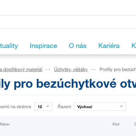
tuality
Inspirace
O nás
Kariéra
K
a doplňkový materiál
Úchytky, věšáky
Profily pro bezúc
ily pro bezúchytkové otv
namů na stránce
Řazení
12
Výchozí
Název
Kód