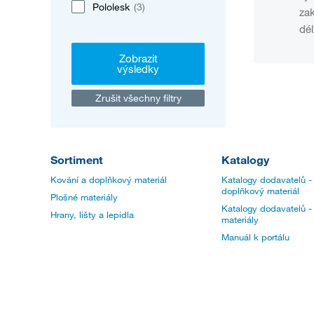
Pololesk
(3)
zak
dél
Zobrazit
výsledky
Zrušit všechny filtry
Sortiment
Katalogy
Kování a doplňkový materiál
Katalogy dodavatelů -
doplňkový materiál
Plošné materiály
Katalogy dodavatelů -
Hrany, lišty a lepidla
materiály
Manuál k portálu