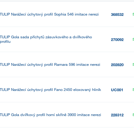
TULIP Narážecí úchytový profil Sophia 546 imitace nerezi
368532
TULIP Gola sada příchytů zásuvkového a dvířkového
270092
profilu
TULIP Narážecí úchytový profil Ramara 596 imitace nerezi
202820
TULIP Narážecí úchytový profil Fano 2450 eloxovaný hliník
UC001
TULIP Gola dvířkový profil horní skříně 3900 imitace nerezi
228312