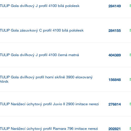
TULIP Gola dvířkový J profil 4100 bílá pololesk
284149
TULIP Gola zásuvkový C profil 4100 bílá pololesk
284155
TULIP Gola dvířkový J profil 4100 černá matná
404389
TULIP Gola dvířkový profil horní skříně 3900 eloxovaný
156848
hliník
TULIP Narážecí úchytový profil Juvio II 2900 imitace nerezi
276814
TULIP Narážecí úchytový profil Ramara 796 imitace nerezi
202821