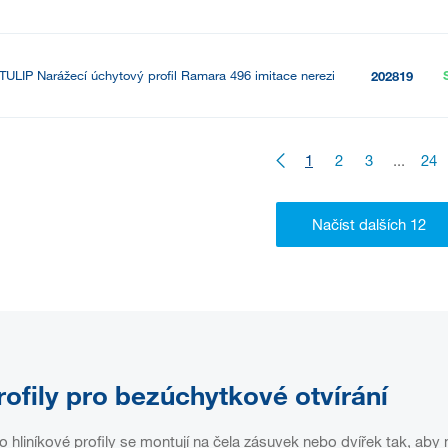
TULIP Narážecí úchytový profil Ramara 496 imitace nerezi
202819
1
2
3
...
24
rofily pro bezúchytkové otvírání
o hliníkové profily se montují na čela zásuvek nebo dvířek tak, aby 