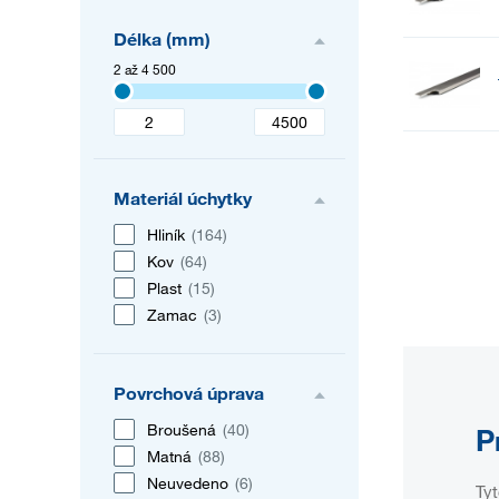
Délka (mm)
2 až 4 500
Materiál úchytky
Hliník
(164)
Kov
(64)
Plast
(15)
Zamac
(3)
Povrchová úprava
Broušená
(40)
P
Matná
(88)
Neuvedeno
(6)
Tyt