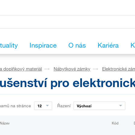
tuality
Inspirace
O nás
Kariéra
K
a doplňkový materiál
Nábytkové zámky
Elektronické zá
lušenství pro elektroni
namů na stránce
Řazení
12
Výchozí
Název
Kód