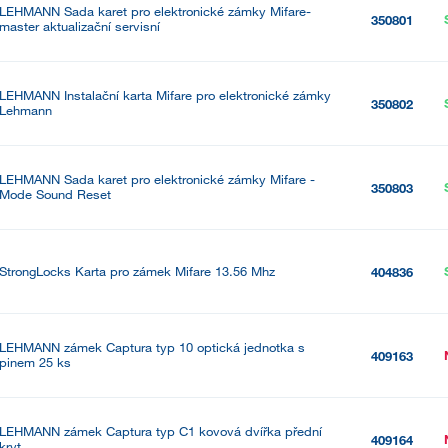
LEHMANN Sada karet pro elektronické zámky Mifare-
350801
master aktualizační servisní
LEHMANN Instalační karta Mifare pro elektronické zámky
350802
Lehmann
LEHMANN Sada karet pro elektronické zámky Mifare -
350803
Mode Sound Reset
StrongLocks Karta pro zámek Mifare 13.56 Mhz
404836
LEHMANN zámek Captura typ 10 optická jednotka s
409163
pinem 25 ks
LEHMANN zámek Captura typ C1 kovová dvířka přední
409164
kryt