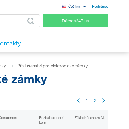
Registrace
Čeština
Démos24Plus
ontakty
mky
Příslušenství pro elektronické zámky
cké zámky
1
2
Dostupnost
Rozbalitelnost /
Základní cena za MJ
balení