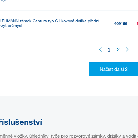
LEHMANN zámek Captura typ C1 kovová dvířka přední
409166
kryt průmysl
1
2
říslušenství
ěnné vložky, úhledníky, tyče pro rozvorové zámky, držáky a vodítky