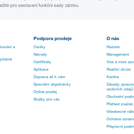
ežité pro sestavení funkční sady zámku.
Podpora prodeje
O nás
 kování a
Ceníky
Historie
Návody
Management
 plošné
Certifikáty
Vize a mise spo
Aplikace
Realitní divize
Doprava až k vám
Kariéra
Speciální objednávky
Zásady zpracov
osobních údajů
Online prodej
Obchodní podm
Služby pro vás
Přehled značek
Všeobecné nák
Ochrana oznam
Přepravní pod