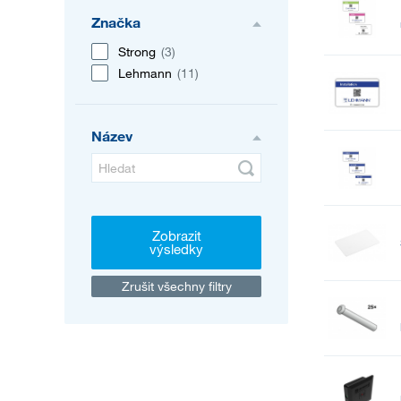
Značka
Strong
(3)
Lehmann
(11)
Název
Zobrazit
výsledky
Zrušit všechny filtry