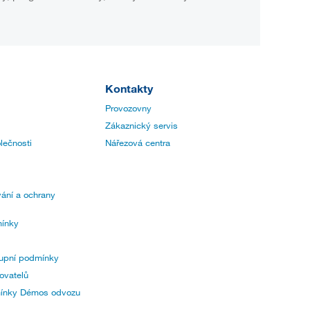
Kontakty
Provozovny
Zákaznický servis
lečnosti
Nářezová centra
ání a ochrany
ínky
upní podmínky
ovatelů
mínky Démos odvozu