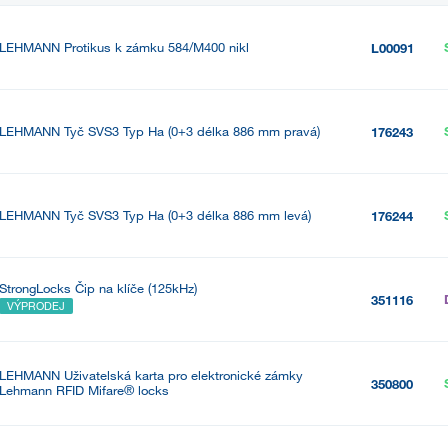
LEHMANN Protikus k zámku 584/M400 nikl
L00091
LEHMANN Tyč SVS3 Typ Ha (0+3 délka 886 mm pravá)
176243
LEHMANN Tyč SVS3 Typ Ha (0+3 délka 886 mm levá)
176244
StrongLocks Čip na klíče (125kHz)
351116
VÝPRODEJ
LEHMANN Uživatelská karta pro elektronické zámky
350800
Lehmann RFID Mifare® locks