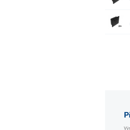
P
Vým