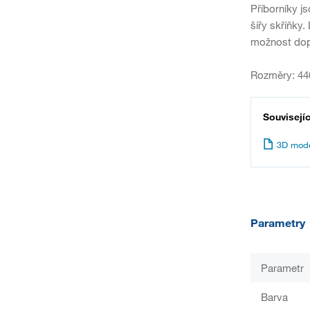
Příborníky 
šířy skříňky.
možnost dopln
Rozměry: 44
Souvisejí
3D mode
Parametry
Parametr
Barva