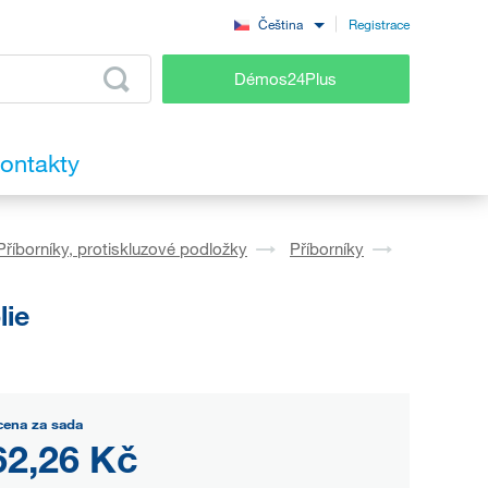
Registrace
Čeština
Démos24Plus
ontakty
Příborníky, protiskluzové podložky
Příborníky
lie
cena za sada
62,26 Kč