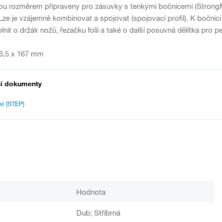
jsou rozměrem připraveny pro zásuvky s tenkými bočnicemi (Stron
 Lze je vzájemně kombinovat a spojovat (spojovací profil). K bočnici
it o držák nožů, řezačku folii a také o další posuvná dělítka pro pe
6,5 x 167 mm
cí dokumenty
l (STEP)
Hodnota
Dub; Stříbrná