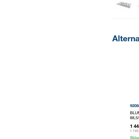
Alterna
9208
BLUM
88,5
1 4
1 746
Skl