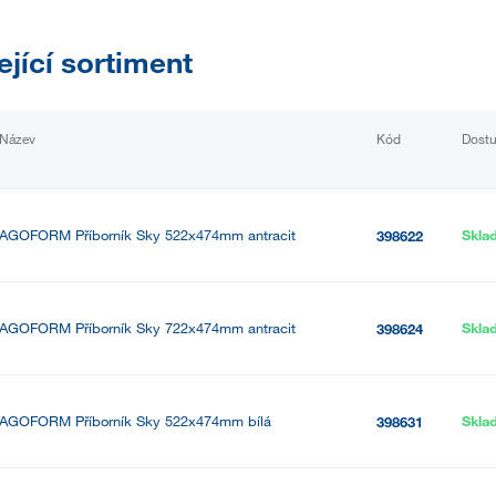
ející sortiment
Název
Kód
Dost
AGOFORM Příborník Sky 522x474mm antracit
Skla
398622
AGOFORM Příborník Sky 722x474mm antracit
Skla
398624
AGOFORM Příborník Sky 522x474mm bílá
Skla
398631