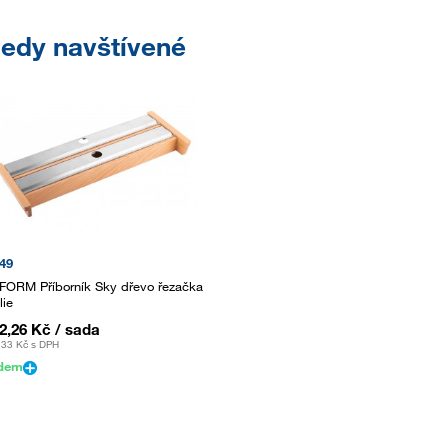
edy navštívené
49
ORM Příborník Sky dřevo řezačka
lie
62,26 Kč
/ sada
,33 Kč
s DPH
adem