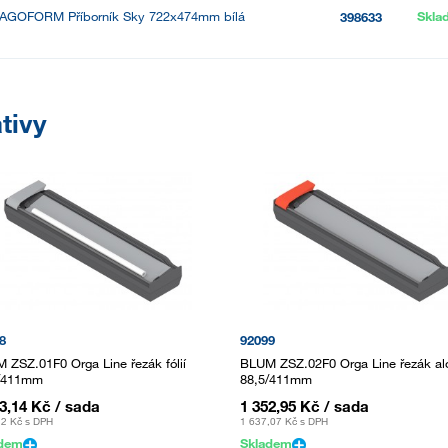
AGOFORM Příborník Sky 722x474mm bílá
Skla
398633
tivy
8
92099
 ZSZ.01F0 Orga Line řezák fólií
BLUM ZSZ.02F0 Orga Line řezák al
/411mm
88,5/411mm
43,14 Kč
/ sada
1 352,95 Kč
/ sada
,2 Kč
s DPH
1 637,07 Kč
s DPH
adem
Skladem