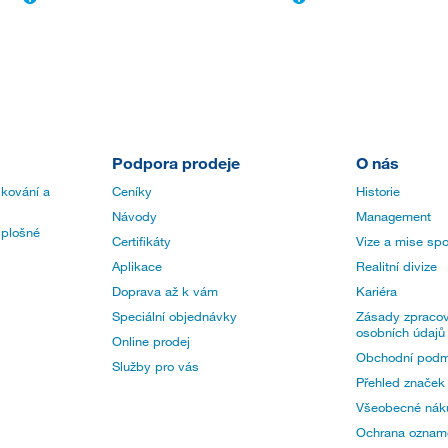
Podpora prodeje
O nás
 kování a
Ceníky
Historie
Návody
Management
 plošné
Certifikáty
Vize a mise spo
Aplikace
Realitní divize
Doprava až k vám
Kariéra
Speciální objednávky
Zásady zpracov
osobních údajů
Online prodej
Obchodní podm
Služby pro vás
Přehled značek
Všeobecné nák
Ochrana oznam