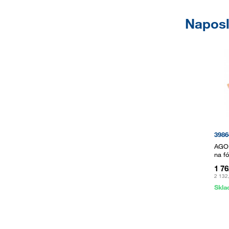
Naposl
3986
AGOF
na fó
1 7
2 132
Skl