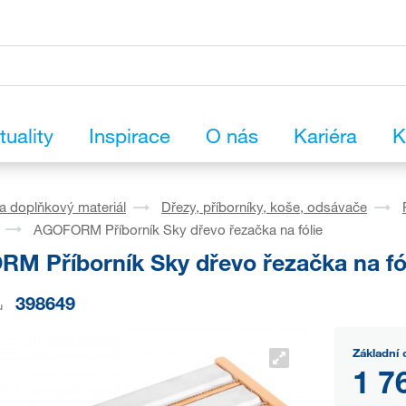
tuality
Inspirace
O nás
Kariéra
K
a doplňkový materiál
Dřezy, příborníky, koše, odsávače
AGOFORM Příborník Sky dřevo řezačka na fólie
M Příborník Sky dřevo řezačka na fó
398649
u
Základní 
1 7