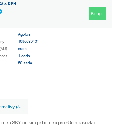
Kč
s DPH
Koupit
Agoform
iny
1090030101
(MJ)
sada
nost
1 sada
50 sada
ernativy (3)
íborníku SKY od šíře příborníku pro 60cm zásuvku