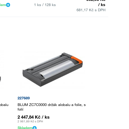
/ ks
dem
1 ks / 128 ks
681,17 Kč s DPH
227689
obalu
BLUM ZC7C0000 držák alobalu a folie, s
folií
2 447,84 Kč
/ ks
2 961,89 Kč
s DPH
Skladem