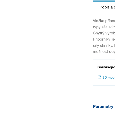
Popis a 
Vložka příbo
typy zásuvko
Chytrý výro
Příborníky 
šířy skříňky.
možnost dopln
Souvisejí
3D mode
Parametry