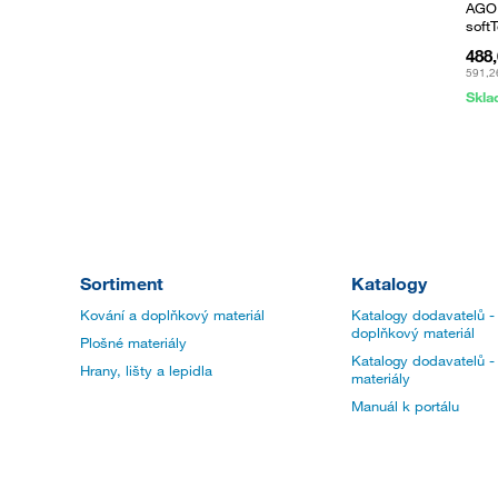
AGOF
soft
488
591,2
Skl
Sortiment
Katalogy
Kování a doplňkový materiál
Katalogy dodavatelů -
doplňkový materiál
Plošné materiály
Katalogy dodavatelů -
Hrany, lišty a lepidla
materiály
Manuál k portálu