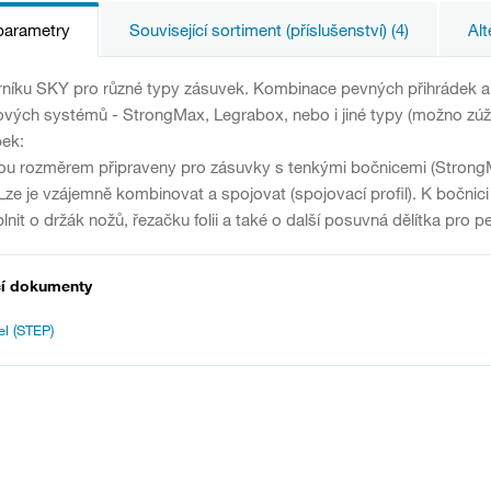
parametry
Související sortiment (příslušenství) (4)
Alt
rníku SKY pro různé typy zásuvek. Kombinace pevných přihrádek a 
vých systémů - StrongMax, Legrabox, nebo i jiné typy (možno zúžit a
bek:
jsou rozměrem připraveny pro zásuvky s tenkými bočnicemi (Stron
 Lze je vzájemně kombinovat a spojovat (spojovací profil). K bočnici
it o držák nožů, řezačku folii a také o další posuvná dělítka pro pe
cí dokumenty
l (STEP)