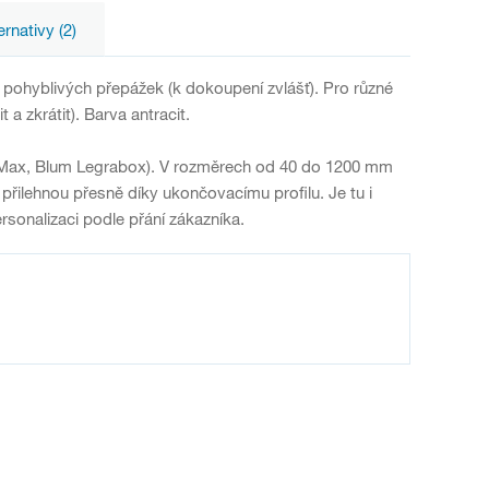
ernativy (2)
pohyblivých přepážek (k dokoupení zvlášť). Pro různé
 zkrátit). Barva antracit.
gMax, Blum Legrabox). V rozměrech od 40 do 1200 mm
 přilehnou přesně díky ukončovacímu profilu. Je tu i
rsonalizaci podle přání zákazníka.