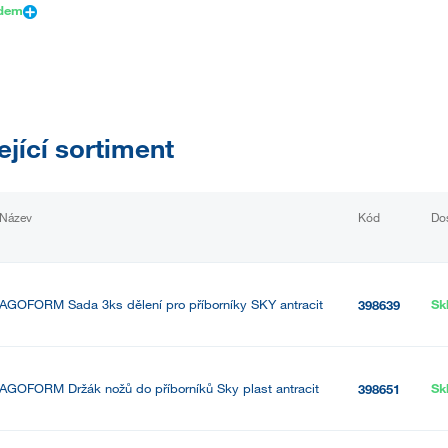
adem
ející sortiment
Název
Kód
Do
AGOFORM Sada 3ks dělení pro příborníky SKY antracit
Sk
398639
AGOFORM Držák nožů do příborníků Sky plast antracit
Sk
398651