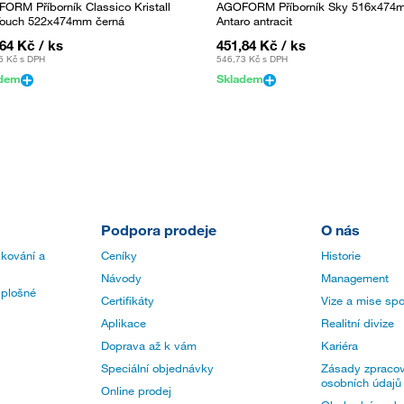
ORM Příborník Classico Kristall
AGOFORM Příborník Sky 516x474
Touch 522x474mm černá
Antaro antracit
,64 Kč
/ ks
451,84 Kč
/ ks
6 Kč
s DPH
546,73 Kč
s DPH
adem
Skladem
Podpora prodeje
O nás
 kování a
Ceníky
Historie
Návody
Management
 plošné
Certifikáty
Vize a mise spo
Aplikace
Realitní divize
Doprava až k vám
Kariéra
Speciální objednávky
Zásady zpracov
osobních údajů
Online prodej