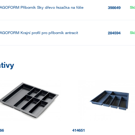
AGOFORM Příborník Sky dřevo řezačka na fólie
Sk
398649
AGOFORM Krajní profil pro příborník antracit
Sk
284594
tivy
66
414651