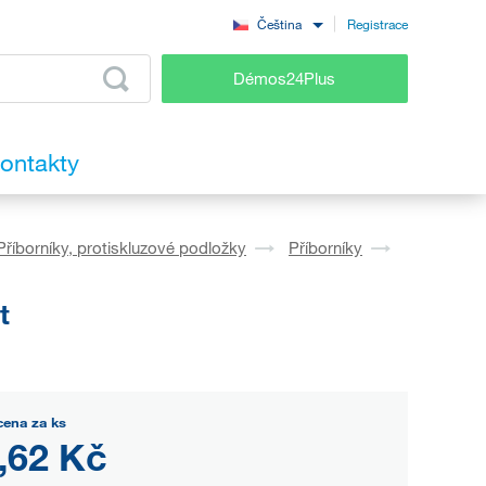
Registrace
Čeština
Démos24Plus
ontakty
Příborníky, protiskluzové podložky
Příborníky
t
cena za ks
,62 Kč