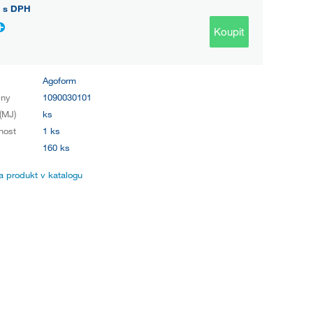
s DPH
Koupit
Agoform
iny
1090030101
(MJ)
ks
nost
1 ks
160 ks
 produkt v katalogu