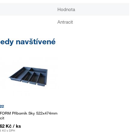
Hodnota
Antracit
edy navštívené
22
ORM Příborník Sky 522x474mm
cit
,62 Kč
/ ks
4 Kč
s DPH