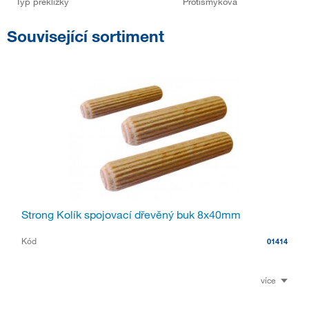
Typ překližky
Protismyková
Související sortiment
Strong Kolík spojovací dřevěný buk 8x40mm
Kód
01414
více