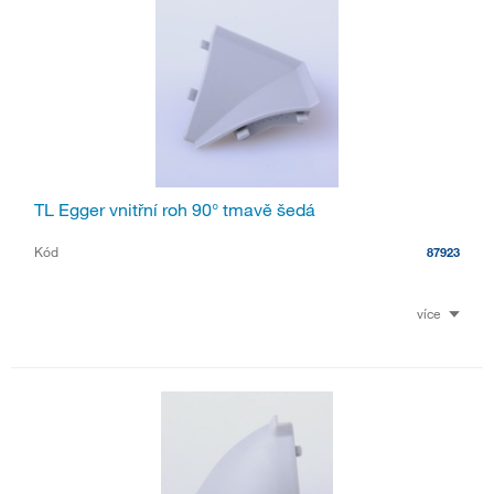
TL Egger vnitřní roh 90° tmavě šedá
Kód
87923
více