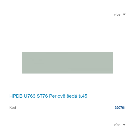
více
HPDB U763 ST76 Perlově šedá š.45
Kód
320761
více