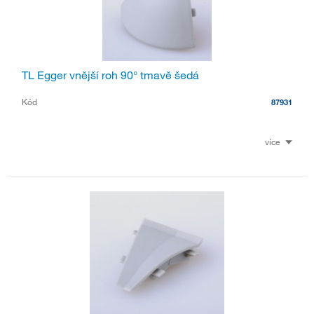
TL Egger vnější roh 90° tmavě šedá
Kód
87931
více