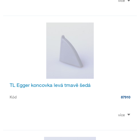
více
TL Egger koncovka levá tmavě šedá
Kód
87910
více