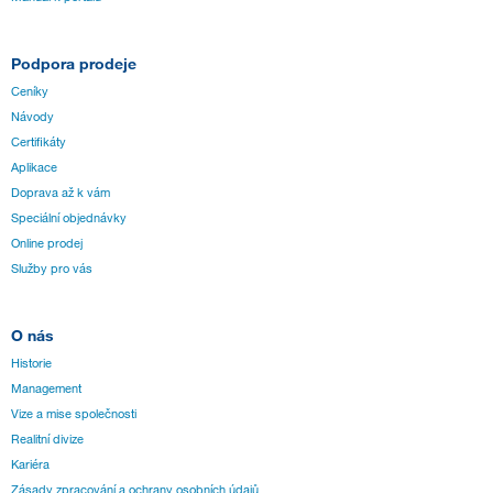
Podpora prodeje
Ceníky
Návody
Certifikáty
Aplikace
Doprava až k vám
Speciální objednávky
Online prodej
Služby pro vás
O nás
Historie
Management
Vize a mise společnosti
Realitní divize
Kariéra
Zásady zpracování a ochrany osobních údajů