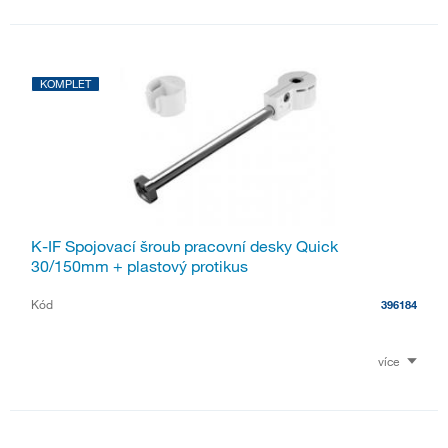
KOMPLET
K-IF Spojovací šroub pracovní desky Quick
30/150mm + plastový protikus
Kód
396184
více