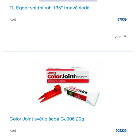
TL Egger vnitřní roh 135° tmavě šedá
Kód
87939
více
Color Joint světle šedá CJ006 20g
Kód
305233