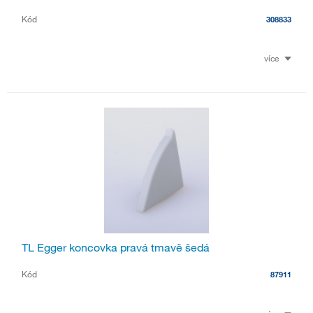
Kód
308833
více
TL Egger koncovka pravá tmavě šedá
Kód
87911