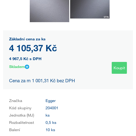
Základní cena za ks
4 105,37 Kč
4 967,5 Kč
s DPH
Skladem
Koupit
Cena za m 1 001,31 Kč bez DPH
Značka
Egger
Kód skupiny
204001
Jednotka (MJ)
ks
Rozbalitelnost
0,5 ks
Balení
10 ks