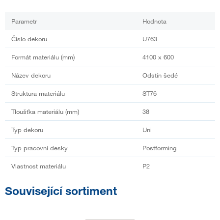
Parametr
Hodnota
Číslo dekoru
U763
Formát materiálu (mm)
4100 x 600
Název dekoru
Odstín šedé
Struktura materiálu
ST76
Tloušťka materiálu (mm)
38
Typ dekoru
Uni
Typ pracovní desky
Postforming
Vlastnost materiálu
P2
Související sortiment