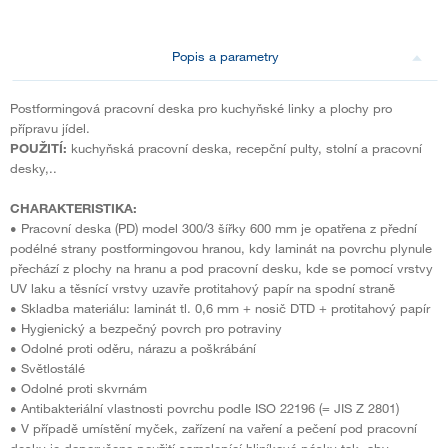
Popis a parametry
Postformingová pracovní deska pro kuchyňské linky a plochy pro
přípravu jídel.
POUŽITÍ:
kuchyňská pracovní deska, recepční pulty, stolní a pracovní
desky,..
CHARAKTERISTIKA:
• Pracovní deska (PD) model 300/3 šířky 600 mm je opatřena z přední
podélné strany postformingovou hranou, kdy laminát na povrchu plynule
přechází z plochy na hranu a pod pracovní desku, kde se pomocí vrstvy
UV laku a těsnící vrstvy uzavře protitahový papír na spodní straně
• Skladba materiálu: laminát tl. 0,6 mm + nosič DTD + protitahový papír
• Hygienický a bezpečný povrch pro potraviny
• Odolné proti oděru, nárazu a poškrábání
• Světlostálé
• Odolné proti skvrnám
• Antibakteriální vlastnosti povrchu podle ISO 22196 (= JIS Z 2801)
• V případě umístění myček, zařízení na vaření a pečení pod pracovní
desky je doporučeno použití samolepící hliníkové pásky tak, aby