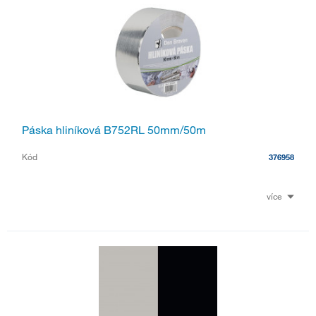
Páska hliníková B752RL 50mm/50m
Kód
376958
více