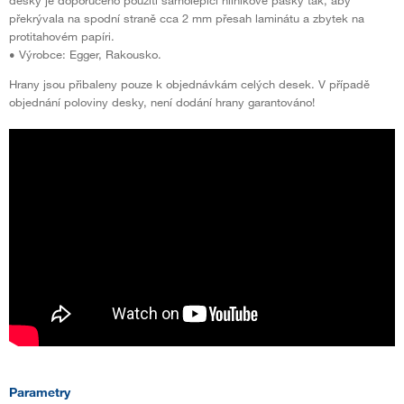
překrývala na spodní straně cca 2 mm přesah laminátu a zbytek na
protitahovém papíri.
• Výrobce: Egger, Rakousko.
Hrany jsou přibaleny pouze k objednávkám celých desek. V případě
objednání poloviny desky, není dodání hrany garantováno!
Parametry