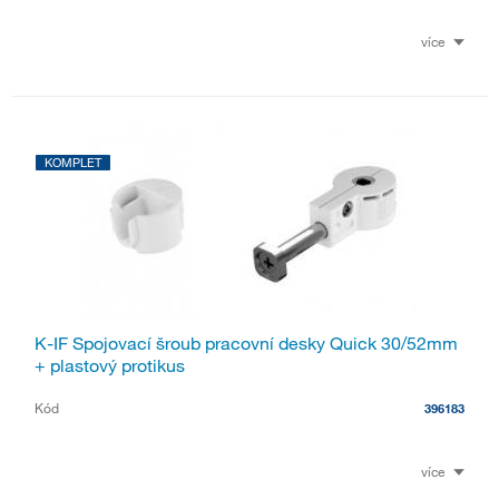
více
KOMPLET
K-IF Spojovací šroub pracovní desky Quick 30/52mm
+ plastový protikus
Kód
396183
více