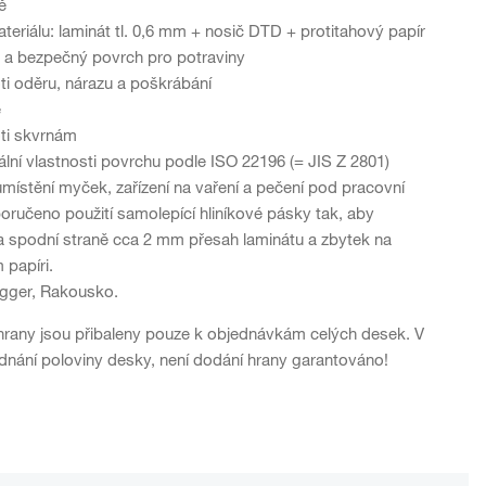
ě
teriálu: laminát tl. 0,6 mm + nosič DTD + protitahový papír
 a bezpečný povrch pro potraviny
ti oděru, nárazu a poškrábání
é
ti skvrnám
iální vlastnosti povrchu podle ISO 22196 (= JIS Z 2801)
umístění myček, zařízení na vaření a pečení pod pracovní
oručeno použití samolepící hliníkové pásky tak, aby
a spodní straně cca 2 mm přesah laminátu a zbytek na
 papíri.
Egger, Rakousko.
rany jsou přibaleny pouze k objednávkám celých desek. V
dnání poloviny desky, není dodání hrany garantováno!