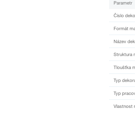
Parametr
Číslo deko
Formát ma
Název dek
Struktura 
Tloušťka m
Typ dekor
Typ praco
Vlastnost 