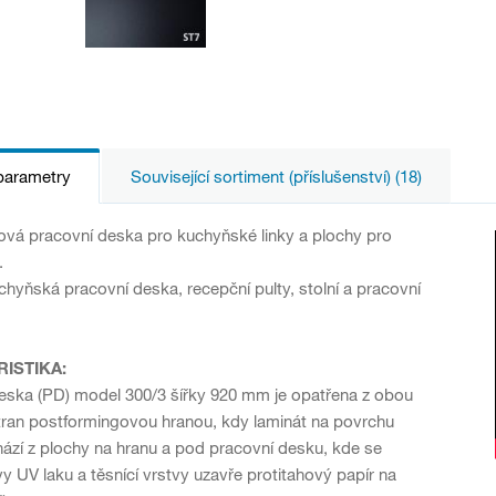
parametry
Související sortiment (příslušenství) (18)
vá pracovní deska pro kuchyňské linky a plochy pro
.
hyňská pracovní deska, recepční pulty, stolní a pracovní
ISTIKA:
eska (PD) model 300/3 šířky 920 mm je opatřena z obou
ran postformingovou hranou, kdy laminát na povrchu
hází z plochy na hranu a pod pracovní desku, kde se
y UV laku a těsnící vrstvy uzavře protitahový papír na