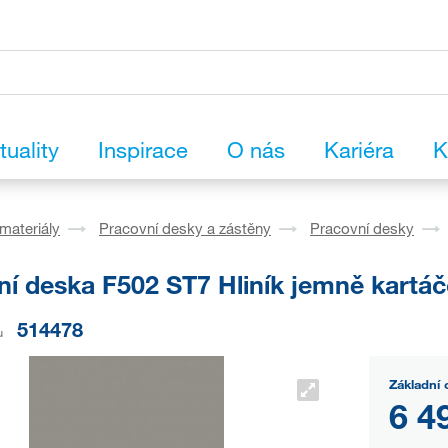
tuality
Inspirace
O nás
Kariéra
K
materiály
Pracovní desky a zástěny
Pracovní desky
ní deska F502 ST7 Hliník jemně kartá
514478
u
Základní 
6 4