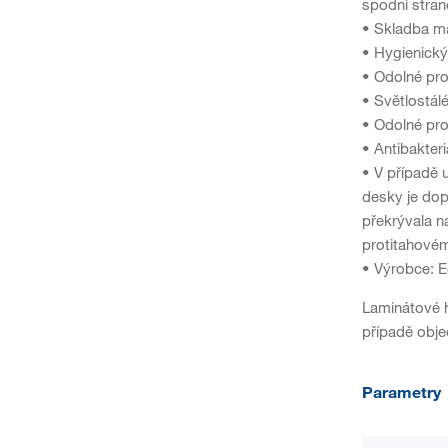
spodní stran
• Skladba ma
• Hygienický
• Odolné pro
• Světlostál
• Odolné pro
• Antibakter
• V případě 
desky je dop
překrývala n
protitahovém
• Výrobce: 
Laminátové h
případě obje
Parametry