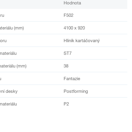
Hodnota
ru
F502
teriálu (mm)
4100 x 920
oru
Hliník kartáčovaný
materiálu
ST7
ateriálu (mm)
38
u
Fantazie
vní desky
Postforming
materiálu
P2