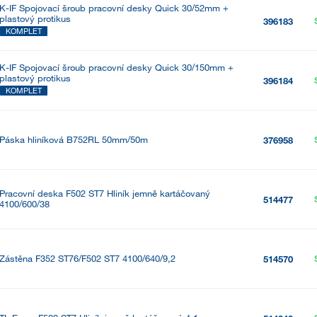
K-IF Spojovací šroub pracovní desky Quick 30/52mm +
plastový protikus
396183
KOMPLET
K-IF Spojovací šroub pracovní desky Quick 30/150mm +
plastový protikus
396184
KOMPLET
Páska hliníková B752RL 50mm/50m
376958
Pracovní deska F502 ST7 Hliník jemně kartáčovaný
514477
4100/600/38
Zástěna F352 ST76/F502 ST7 4100/640/9,2
514570