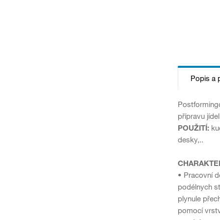
Popis a 
Postformingo
přípravu jídel
POUŽITÍ:
kuc
desky,..
CHARAKTER
• Pracovní d
podélnych st
plynule přec
pomocí vrstv