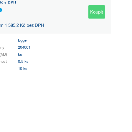
Kč
s DPH
Koupit
 m 1 585,2 Kč bez DPH
Egger
iny
204001
(MJ)
ks
nost
0,5 ks
10 ks