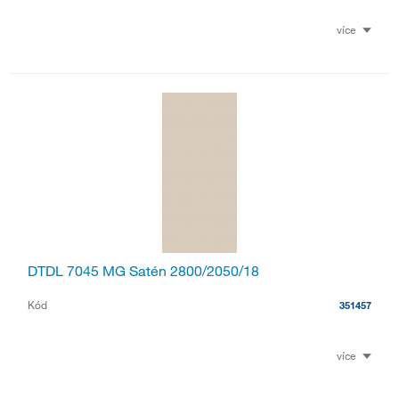
více
DTDL 7045 MG Satén 2800/2050/18
Kód
351457
více