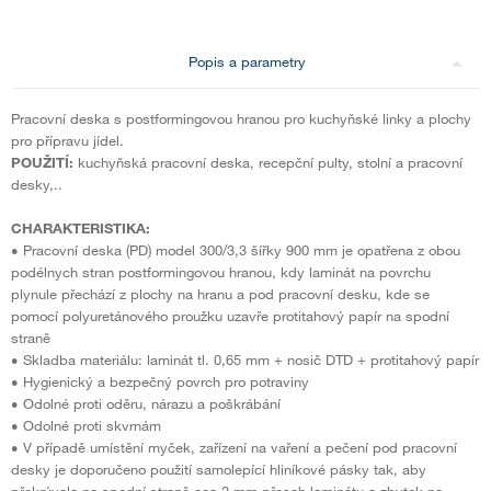
Popis a parametry
Pracovní deska s postformingovou hranou pro kuchyňské linky a plochy
pro přípravu jídel.
POUŽITÍ:
kuchyňská pracovní deska, recepční pulty, stolní a pracovní
desky,..
CHARAKTERISTIKA:
• Pracovní deska (PD) model 300/3,3 šířky 900 mm je opatřena z obou
podélnych stran postformingovou hranou, kdy laminát na povrchu
plynule přechází z plochy na hranu a pod pracovní desku, kde se
pomocí polyuretánového proužku uzavře protitahový papír na spodní
straně
• Skladba materiálu: laminát tl. 0,65 mm + nosič DTD + protitahový papír
• Hygienický a bezpečný povrch pro potraviny
• Odolné proti oděru, nárazu a poškrábání
• Odolné proti skvrnám
• V případě umístění myček, zařízení na vaření a pečení pod pracovní
desky je doporučeno použití samolepící hliníkové pásky tak, aby
překrývala na spodní straně cca 2 mm přesah laminátu a zbytek na