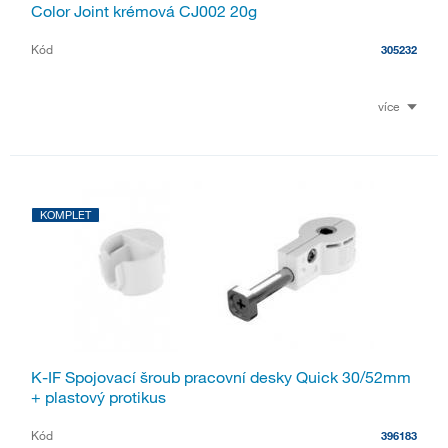
Color Joint krémová CJ002 20g
Kód
305232
více
KOMPLET
K-IF Spojovací šroub pracovní desky Quick 30/52mm
+ plastový protikus
Kód
396183