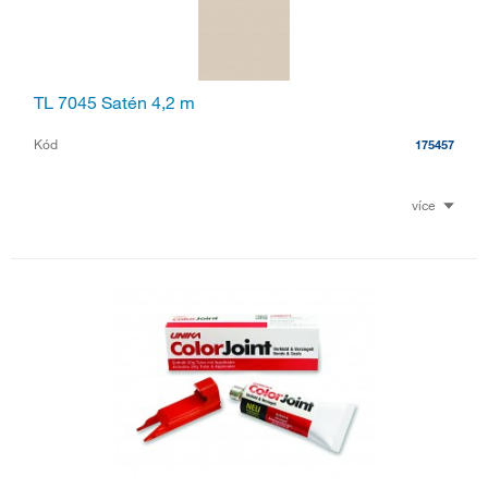
TL 7045 Satén 4,2 m
Kód
175457
více