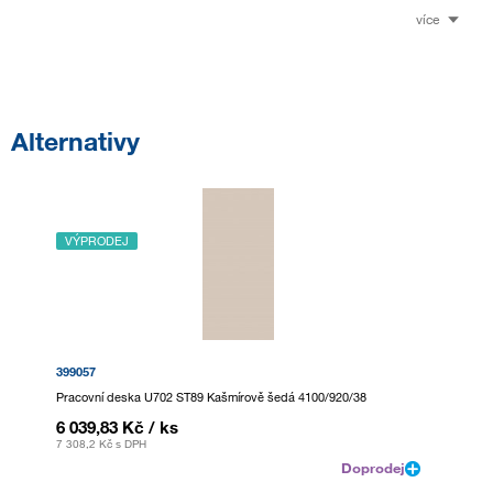
více
Alternativy
VÝPRODEJ
399057
Pracovní deska U702 ST89 Kašmírově šedá 4100/920/38
6 039,83 Kč
/ ks
7 308,2 Kč
s DPH
Doprodej