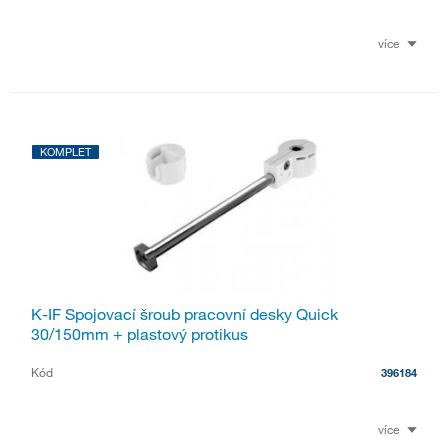
více
KOMPLET
K-IF Spojovací šroub pracovní desky Quick
30/150mm + plastový protikus
Kód
396184
více