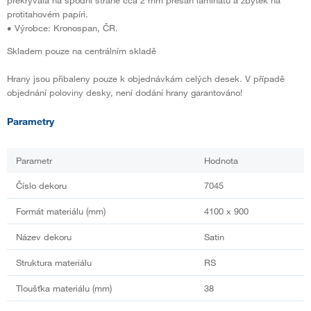
protitahovém papíri.
• Výrobce: Kronospan, ČR.
Skladem pouze na centrálním skladě
Hrany jsou přibaleny pouze k objednávkám celých desek. V případě
objednání poloviny desky, není dodání hrany garantováno!
Parametry
Parametr
Hodnota
Číslo dekoru
7045
Formát materiálu (mm)
4100 x 900
Název dekoru
Satin
Struktura materiálu
RS
Tloušťka materiálu (mm)
38