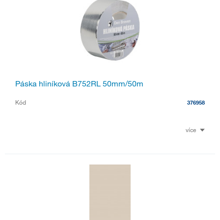
Páska hliníková B752RL 50mm/50m
Kód
376958
více