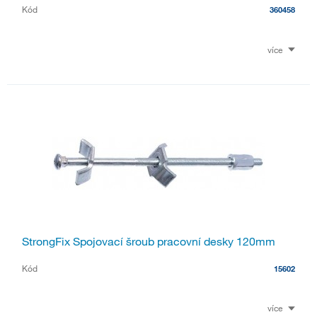
Kód
360458
více
StrongFix Spojovací šroub pracovní desky 120mm
Kód
15602
více