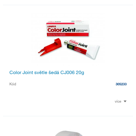
Color Joint světle šedá CJ006 20g
Kód
305233
více