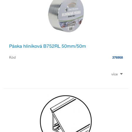
Páska hliníková B752RL 50mm/50m
Kód
376958
více