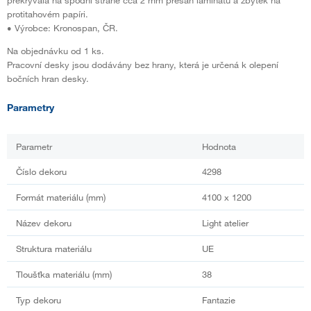
protitahovém papíri.
• Výrobce: Kronospan, ČR.
Na objednávku od 1 ks.
Pracovní desky jsou dodávány bez hrany, která je určená k olepení
bočních hran desky.
Parametry
Parametr
Hodnota
Číslo dekoru
4298
Formát materiálu (mm)
4100 x 1200
Název dekoru
Light atelier
Struktura materiálu
UE
Tloušťka materiálu (mm)
38
Typ dekoru
Fantazie