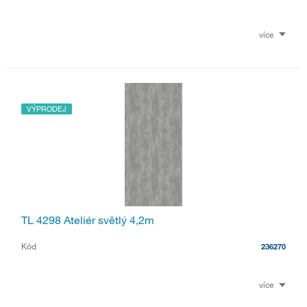
více
VÝPRODEJ
TL 4298 Ateliér světlý 4,2m
Kód
236270
více