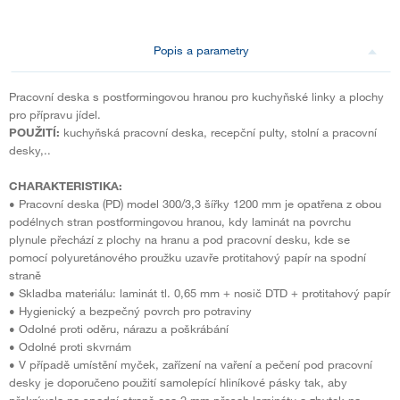
Popis a parametry
Pracovní deska s postformingovou hranou pro kuchyňské linky a plochy
pro přípravu jídel.
POUŽITÍ:
kuchyňská pracovní deska, recepční pulty, stolní a pracovní
desky,..
CHARAKTERISTIKA:
• Pracovní deska (PD) model 300/3,3 šířky 1200 mm je opatřena z obou
podélnych stran postformingovou hranou, kdy laminát na povrchu
plynule přechází z plochy na hranu a pod pracovní desku, kde se
pomocí polyuretánového proužku uzavře protitahový papír na spodní
straně
• Skladba materiálu: laminát tl. 0,65 mm + nosič DTD + protitahový papír
• Hygienický a bezpečný povrch pro potraviny
• Odolné proti oděru, nárazu a poškrábání
• Odolné proti skvrnám
• V případě umístění myček, zařízení na vaření a pečení pod pracovní
desky je doporučeno použití samolepící hliníkové pásky tak, aby
překrývala na spodní straně cca 2 mm přesah laminátu a zbytek na