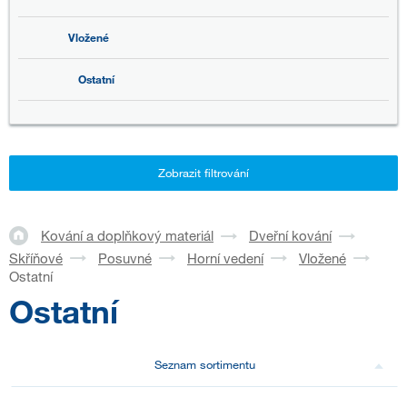
Vložené
Ostatní
Zobrazit filtrování
Kování a doplňkový materiál
Dveřní kování
Skříňové
Posuvné
Horní vedení
Vložené
Ostatní
Ostatní
Seznam sortimentu