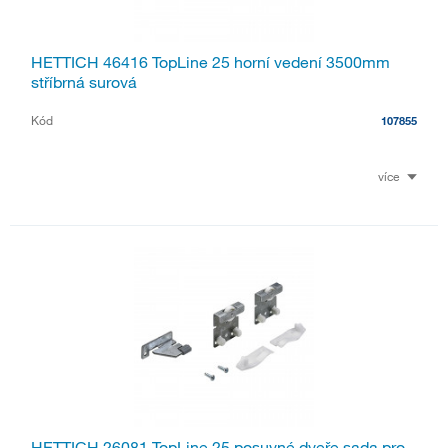
HETTICH 46416 TopLine 25 horní vedení 3500mm
stříbrná surová
Kód
107855
více
HETTICH 26081 TopLine 25 posuvné dveře sada pro