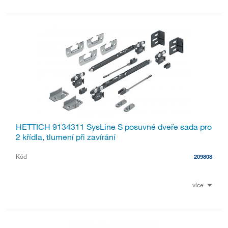
HETTICH 9134311 SysLine S posuvné dveře sada pro
2 křídla, tlumení při zavírání
Kód
209808
více