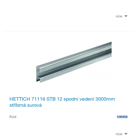
více
HETTICH 71116 STB 12 spodní vedení 3000mm
stříbrná surová
Kód
106958
více