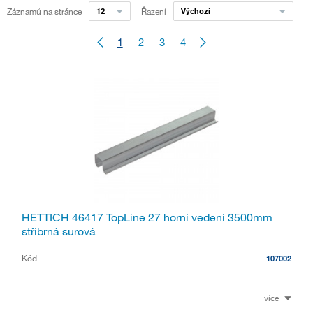
Záznamů na stránce
12
Řazení
Výchozí
1
2
3
4
HETTICH 46417 TopLine 27 horní vedení 3500mm
stříbrná surová
Kód
107002
více