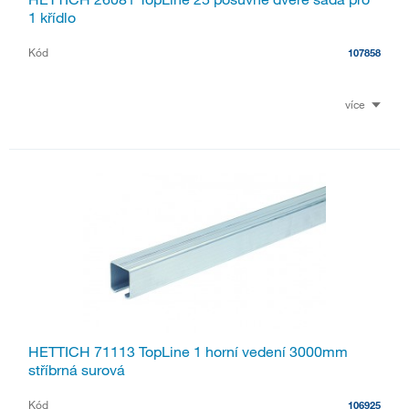
1 křídlo
Kód
107858
více
HETTICH 71113 TopLine 1 horní vedení 3000mm
stříbrná surová
Kód
106925