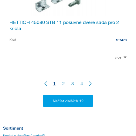
HETTICH 45080 STB 11 posuvné dveře sada pro 2
křídla
Kód
107470
více
1
2
3
4
Sortiment
Kování a doplňkový materiál