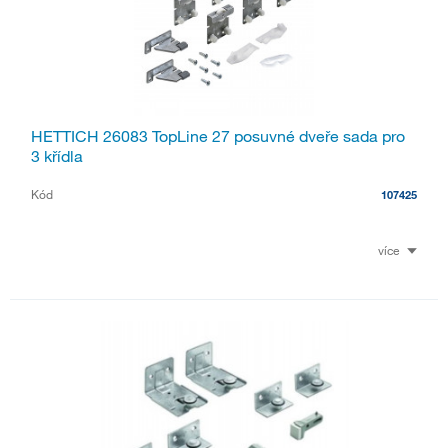
HETTICH 26083 TopLine 27 posuvné dveře sada pro
3 křídla
Kód
107425
více