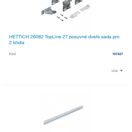
HETTICH 26082 TopLine 27 posuvné dveře sada pro
2 křídla
Kód
107427
více