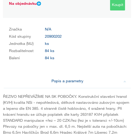
Na objednávku
Koupit
Značka
N/A
Kód skupiny
20900202
Jednotka (MJ)
ks
Rozbalitelnost
84 ks
Balení
84 ks
Popis a parametry
ŘEZIVO NEPŘEVÁŽÍME NA SK POBOČKY. Konstrukční stavební hranol
(KVH) kvalita NSi - nepohledová, délkově nastavováno zubovým spojem
a lepeno dle EN 385. 4 stranně čistě hoblováno, 4 sražené hrany. Při
krácení hranolu se účtuje poplatek dle karty 263187 KVH příplatek
STANDARD manipulace +řez – 20 CZK/řez (řez je v toleranci +/-10cm)
Převozy na pobočky jen v max. dl. 6,5 m. Nejdelší auta na pobočkách:
Brno 6,5m Havlíčkův Brod 6,6m Hradec Králové 7m Liberec 7,2m