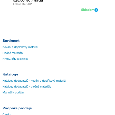
523,58 Kč
/ sada
556,5
633,53 Kč
s DPH
673,38 
Skladem
Sortiment
Kování a doplňkový materiál
Plošné materiály
Hrany, lišty a lepidla
Katalogy
Katalogy dodavatelů - kování a doplňkový materiál
Katalogy dodavatelů - plošné materiály
Manuál k portálu
Podpora prodeje
Ceníky