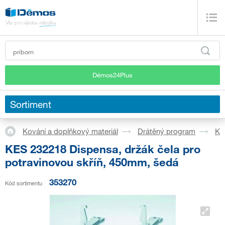
Démos24Plus
Sortiment
Kování a doplňkový materiál
Drátěný program
Ku
KES 232218 Dispensa, držák čela pro
potravinovou skříň, 450mm, šedá
353270
Kód sortimentu