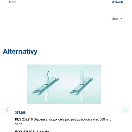
Kód
374266
více
Alternativy
353268
353269
KES 232216 Dispensa, držák čela pro potravinovou skříň, 300mm,
KES 232
šedá
šedá