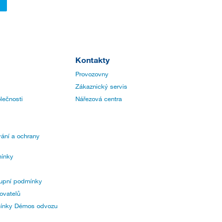
Kontakty
Provozovny
Zákaznický servis
lečnosti
Nářezová centra
ání a ochrany
ínky
upní podmínky
ovatelů
mínky Démos odvozu