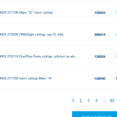
KES 271706 Maxi "D" horní výklop
135043
KES 272035 FREElight výklop, typ D, bílá
356414
KES 270119 Duo/Duo Forte výklop, příchyt na alu
135024
KES 271703 horní výklop Maxi "A"
135040
1
2
3
...
83