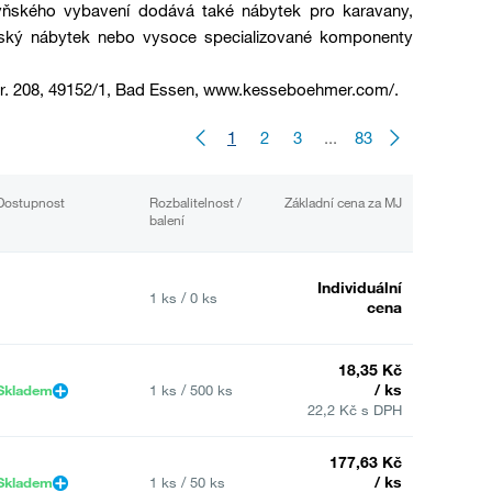
hyňského vybavení dodává také nábytek pro karavany,
řský nábytek nebo vysoce specializované komponenty
. 208, 49152/1, Bad Essen, www.kesseboehmer.com/.
1
2
3
...
83
Dostupnost
Rozbalitelnost /
Základní cena za MJ
balení
Individuální
1 ks / 0 ks
cena
18,35 Kč
/ ks
Skladem
1 ks / 500 ks
22,2 Kč s DPH
177,63 Kč
/ ks
Skladem
1 ks / 50 ks