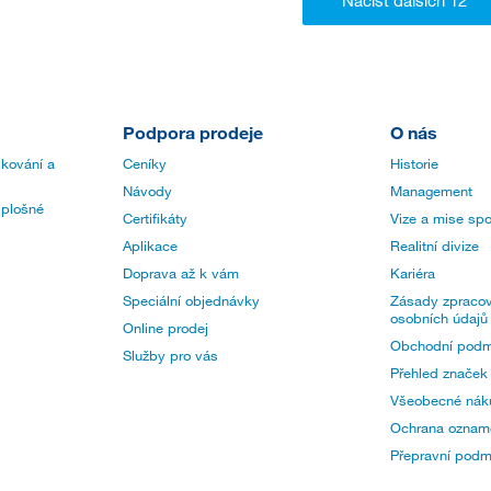
Podpora prodeje
O nás
 kování a
Ceníky
Historie
Návody
Management
 plošné
Certifikáty
Vize a mise spo
Aplikace
Realitní divize
Doprava až k vám
Kariéra
Speciální objednávky
Zásady zpracov
osobních údajů
Online prodej
Obchodní podm
Služby pro vás
Přehled značek
Všeobecné nák
Ochrana oznam
Přepravní pod