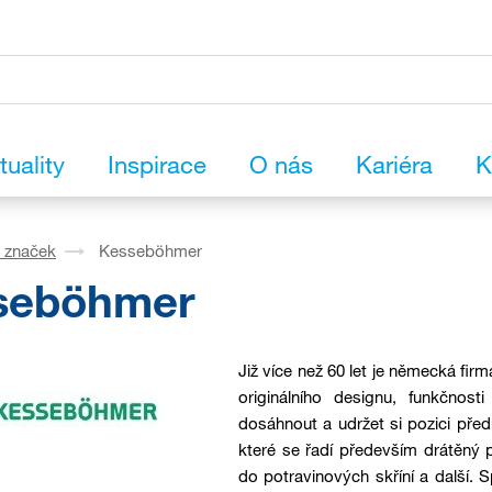
tuality
Inspirace
O nás
Kariéra
K
 značek
Kesseböhmer
seböhmer
Již více než 60 let je německá fi
originálního designu, funkčnost
dosáhnout a udržet si pozici pře
které se řadí především drátěný
do potravinových skříní a další.