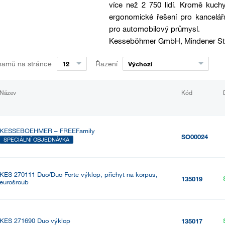
více než 2 750 lidí. Kromě kuc
ergonomické řešení pro kancelá
pro automobilový průmysl.
Kesseböhmer GmbH, Mindener Str
namů na stránce
Řazení
12
Výchozí
Název
Kód
KESSEBOEHMER – FREEFamily
SO00024
SPECIÁLNÍ OBJEDNÁVKA
KES 270111 Duo/Duo Forte výklop, příchyt na korpus,
135019
eurošroub
KES 271690 Duo výklop
135017