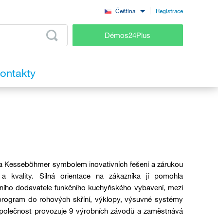
Registrace
Čeština
Démos24Plus
ontakty
rma Kesseböhmer symbolem inovativních řešení a zárukou
i a kvality. Silná orientace na zákazníka jí pomohla
dního dodavatele funkčního kuchyňského vybavení, mezi
 program do rohových skříní, výklopy, výsuvné systémy
 Společnost provozuje 9 výrobních závodů a zaměstnává