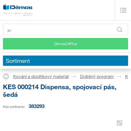
Démos24Plus
Sortiment
Kování a doplňkový materiál
Drátěný program
Ku
KES 000214 Dispensa, spojovací pás,
šedá
383293
Kód sortimentu