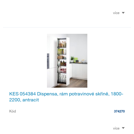
více
KES 054384 Dispensa, rám potravinové skříně, 1800-
2200, antracit
Kód
374270
více